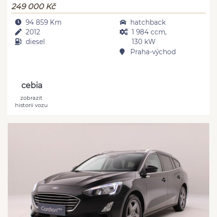
249 000 Kč
94 859 Km
hatchback
2012
1 984 ccm,
diesel
130 kW
Praha-východ
cebia
zobrazit
historii vozu