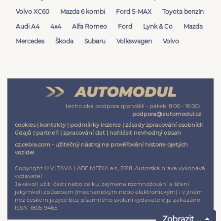
Volvo XC60
Mazda 6 kombi
Ford S-MAX
Toyota benzín
Audi A4
4x4
Alfa Romeo
Ford
Lynk & Co
Mazda
Mercedes
Škoda
Subaru
Volkswagen
Volvo
technická podpora (pondělí - pátek: 8:00 - 16:00):
podpora@automodul.cz
cookies
|
kontakty
|
podmínky inzerce
|
zásady zpracování osobních
údajů
|
partneři
|
zpracování dat
|
nahlásit nevhodný obsah
cz.cebia.com - užitečný nástroj na prověřování historie ojetých
vozidel
Copyright © VLTAVA LABE MEDIA a.s., 2018. Autorská práva vykonává
vydavatel.
Jakékoli užití části nebo celku, zejména rozmnožování a šíření
jakýmkoli způsobem (mechanickým nebo elektronickým) i v jiném
než českém jazyce bez písemného svolení vydavatele je zakázáno.
ISSN: 1805-9465.
Zobrazit ...