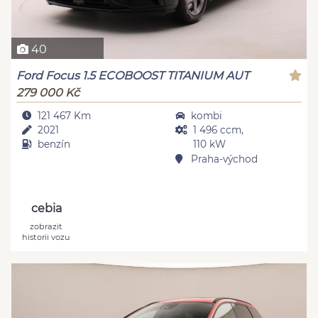
40
Ford Focus 1.5 ECOBOOST TITANIUM AUT
279 000 Kč
121 467 Km
kombi
2021
1 496 ccm,
benzín
110 kW
Praha-východ
cebia
zobrazit
historii vozu