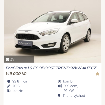
37
Ford Focus 1.0 ECOBOOST TREND 92kW AUT CZ
149 000 Kč
95 811 Km
kombi
2016
999 ccm,
benzín
92 kW
Praha-východ