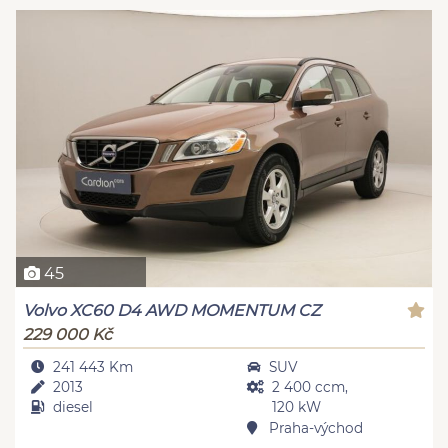
45
Volvo XC60 D4 AWD MOMENTUM CZ
229 000 Kč
241 443 Km
SUV
2013
2 400 ccm,
diesel
120 kW
Praha-východ