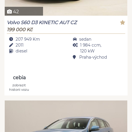
42
Volvo S60 D3 KINETIC AUT CZ
199 000 Kč
207 949 Km
sedan
2011
1 984 ccm,
diesel
120 kW
Praha-východ
cebia
zobrazit
historii vozu