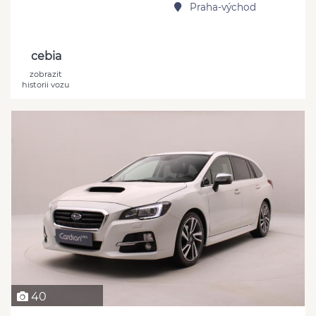
Praha-východ
cebia
zobrazit
historii vozu
40