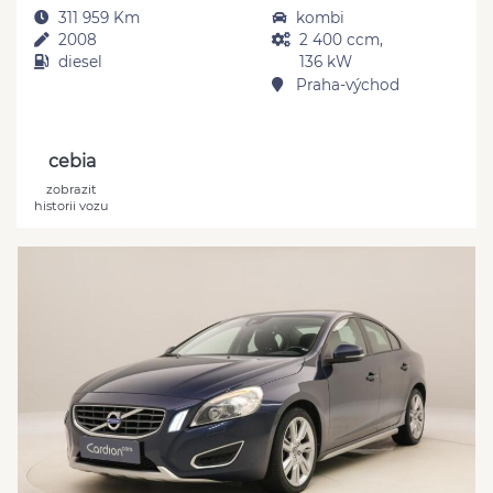
311 959 Km
kombi
2008
2 400 ccm,
diesel
136 kW
Praha-východ
cebia
zobrazit
historii vozu