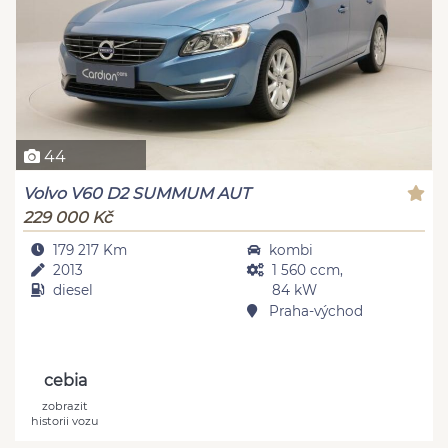
44
Volvo V60 D2 SUMMUM AUT
229 000 Kč
179 217 Km
kombi
2013
1 560 ccm,
diesel
84 kW
Praha-východ
cebia
zobrazit
historii vozu