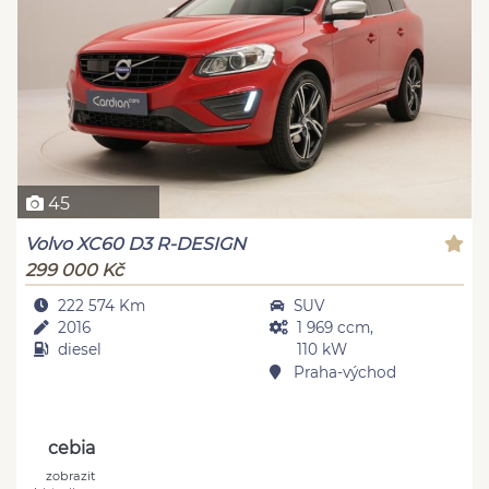
45
Volvo XC60 D3 R-DESIGN
299 000 Kč
222 574 Km
SUV
2016
1 969 ccm,
diesel
110 kW
Praha-východ
cebia
zobrazit