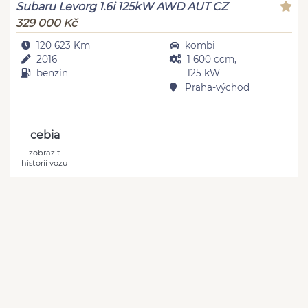
Subaru Levorg 1.6i 125kW AWD AUT CZ
329 000 Kč
120 623 Km
kombi
2016
1 600 ccm,
benzín
125 kW
Praha-východ
cebia
zobrazit
historii vozu