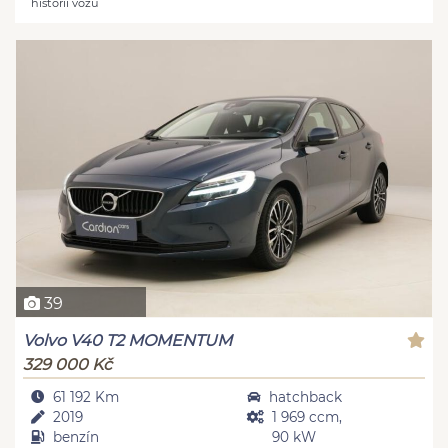
historii vozu
39
Volvo V40 T2 MOMENTUM
329 000 Kč
61 192 Km
hatchback
2019
1 969 ccm,
benzín
90 kW