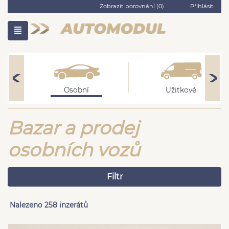
Zobrazit porovnání (
0
)
Přihlásit
Osobní
Užitkové
Bazar a prodej
osobních vozů
Filtr
Nalezeno 258 inzerátů