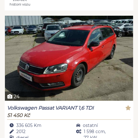
historii vozu
24
Volkswagen Passat VARIANT 1,6 TDI
51 450 Kč
336 605 Km
ostatní
2012
1 598 ccm,
diesel
77 kW