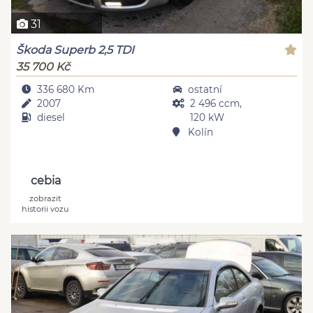
31
Škoda Superb 2,5 TDI
35 700 Kč
336 680 Km
ostatní
2007
2 496 ccm,
diesel
120 kW
Kolín
cebia
zobrazit
historii vozu