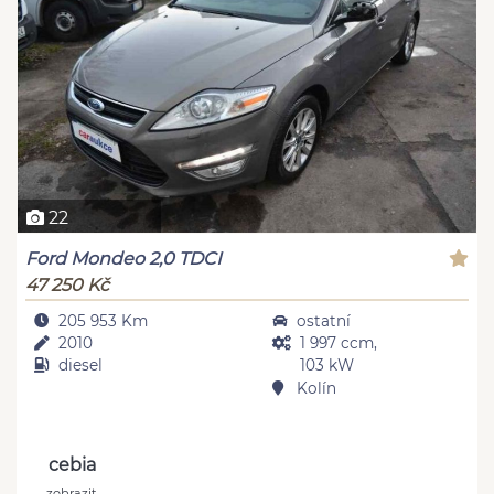
22
Ford Mondeo 2,0 TDCI
47 250 Kč
205 953 Km
ostatní
2010
1 997 ccm,
diesel
103 kW
Kolín
cebia
zobrazit