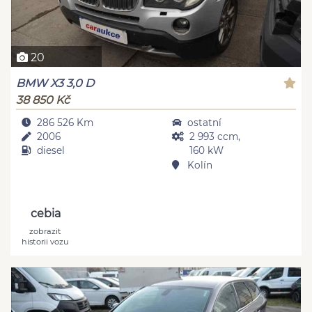
20
BMW X3 3,0 D
38 850 Kč
286 526 Km
ostatní
2006
2 993 ccm,
diesel
160 kW
Kolín
cebia
zobrazit
historii vozu