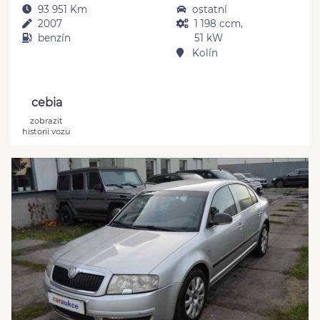
93 951 Km
ostatní
2007
1 198 ccm,
benzín
51 kW
Kolín
cebia
zobrazit
historii vozu