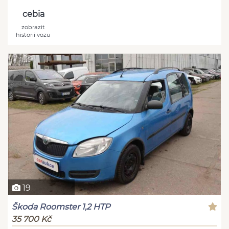
cebia
zobrazit
historii vozu
19
Škoda Roomster 1,2 HTP
35 700 Kč