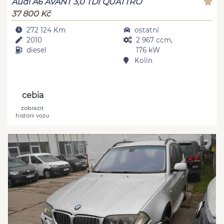
Audi A6 AVANT 3,0 TDI QUATTRO
37 800 Kč
272 124 Km
ostatní
2010
2 967 ccm,
diesel
176 kW
Kolín
cebia
zobrazit
historii vozu