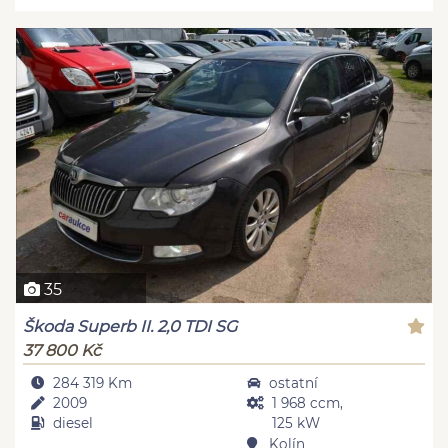
35
Škoda Superb II. 2,0 TDI SG
37 800 Kč
284 319 Km
ostatní
2009
1 968 ccm,
diesel
125 kW
Kolín