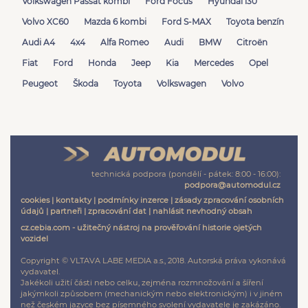
Volkswagen Passat kombi
Ford Focus
Hyundai i30
Volvo XC60
Mazda 6 kombi
Ford S-MAX
Toyota benzín
Audi A4
4x4
Alfa Romeo
Audi
BMW
Citroën
Fiat
Ford
Honda
Jeep
Kia
Mercedes
Opel
Peugeot
Škoda
Toyota
Volkswagen
Volvo
technická podpora (pondělí - pátek: 8:00 - 16:00):
podpora@automodul.cz
cookies
|
kontakty
|
podmínky inzerce
|
zásady zpracování osobních
údajů
|
partneři
|
zpracování dat
|
nahlásit nevhodný obsah
cz.cebia.com - užitečný nástroj na prověřování historie ojetých
vozidel
Copyright © VLTAVA LABE MEDIA a.s., 2018. Autorská práva vykonává
vydavatel.
Jakékoli užití části nebo celku, zejména rozmnožování a šíření
jakýmkoli způsobem (mechanickým nebo elektronickým) i v jiném
než českém jazyce bez písemného svolení vydavatele je zakázáno.