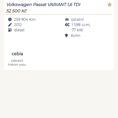
Volkswagen Passat VARIANT 1,6 TDI
52 500 Kč
259 904 Km
ostatní
2012
1 598 ccm,
diesel
77 kW
Kolín
cebia
zobrazit
historii vozu