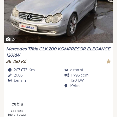
24
Mercedes Třída CLK 200 KOMPRESOR ELEGANCE
120KW
36 750 Kč
267 673 Km
ostatní
2005
1 796 ccm,
benzín
120 kW
Kolín
cebia
zobrazit
historii vozu