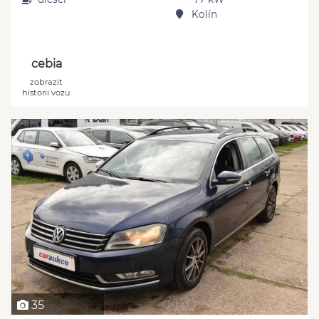
Kolín
cebia
zobrazit
historii vozu
35