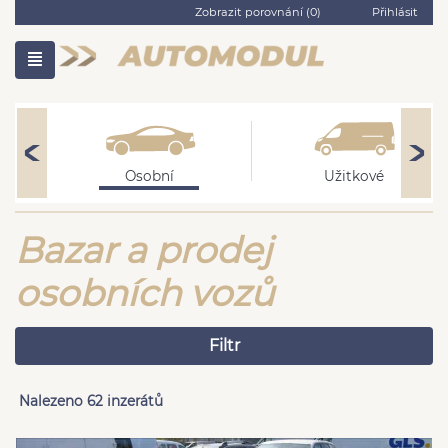
Zobrazit porovnání (
0
)
Přihlásit
Osobní
Užitkové
Bazar a prodej
osobních vozů
Filtr
Nalezeno 62 inzerátů