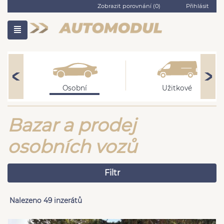
Zobrazit porovnání (
0
)
Přihlásit
Osobní
Užitkové
Bazar a prodej
osobních vozů
Filtr
Nalezeno 49 inzerátů