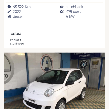
45 522 Km
hatchback
2022
479 ccm,
diesel
6 kW
cebia
zobrazit
historii vozu