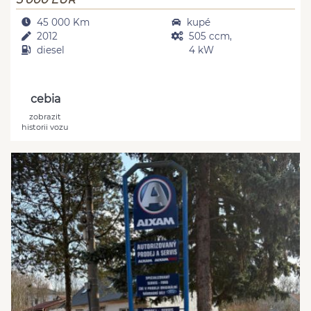
45 000 Km
kupé
2012
505 ccm,
diesel
4 kW
cebia
zobrazit
historii vozu