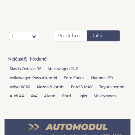
Předchozí
Další
1
Nejčastěji hledané:
Škoda Octavia RS
Volkswagen Golf
Volkswagen Passat kombi
Ford Focus
Hyundai i30
Volvo XC60
Mazda 6 kombi
Ford S-MAX
Toyota benzín
Audi A4
4x4
Aixam
Ford
Ligier
Volkswagen