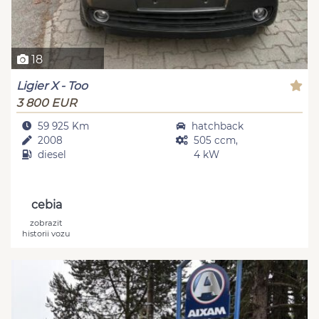
18
Ligier X - Too
3 800 EUR
59 925 Km
hatchback
2008
505 ccm,
diesel
4 kW
cebia
zobrazit
historii vozu