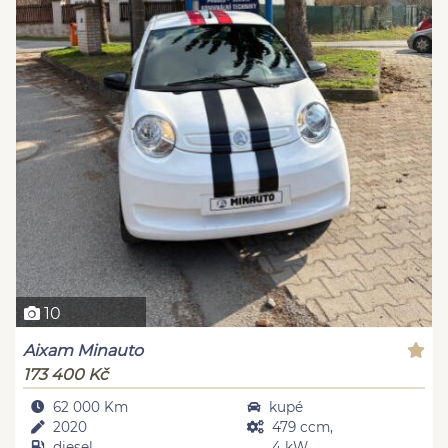
10
Aixam Minauto
173 400 Kč
62 000 Km
kupé
2020
479 ccm,
diesel
4 kW