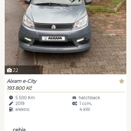
22
Aixam e-City
193 800 Kč
5 500 Km
hatchback
2019
1 ccm,
elektro
4 kW
cebia