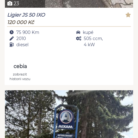
23
Ligier JS 50 IXO
120 000 Kč
75 900 Km
kupé
2010
505 ccm,
diesel
4 kW
cebia
zobrazit
historii vozu