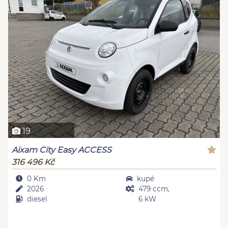
19
Aixam City Easy ACCESS
316 496 Kč
0 Km
kupé
2026
479 ccm,
diesel
6 kW