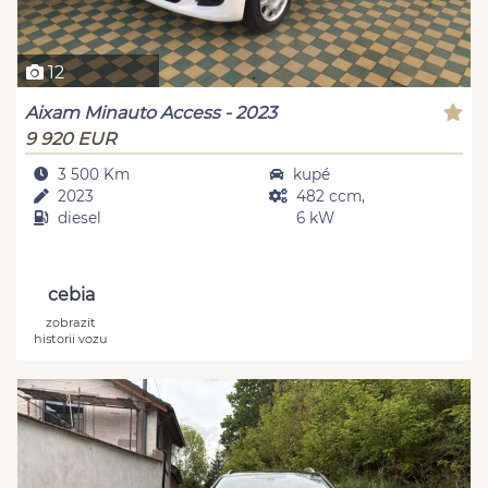
12
Aixam Minauto Access - 2023
9 920 EUR
3 500 Km
kupé
2023
482 ccm,
diesel
6 kW
cebia
zobrazit
historii vozu