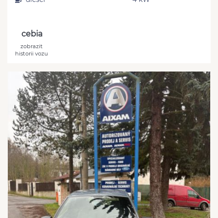
cebia
zobrazit
historii vozu