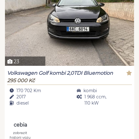
23
Volkswagen Golf kombi 2,0TDI Bluemotion
295 000 Kč
170 702 Km
kombi
2017
1 968 ccm,
diesel
110 kW
cebia
zobrazit
historii vozu