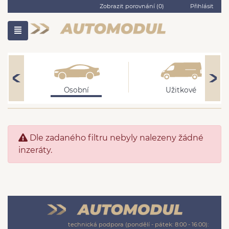
Zobrazit porovnání (
0
)
Přihlásit
Osobní
Užitkové
Dle zadaného filtru nebyly nalezeny žádné
inzeráty.
technická podpora (pondělí - pátek: 8:00 - 16:00):