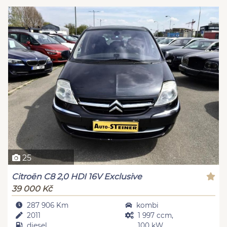
25
Citroën C8 2,0 HDI 16V Exclusive
39 000 Kč
287 906 Km
kombi
2011
1 997 ccm,
diesel
100 kW