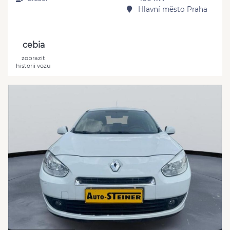
Hlavní město Praha
cebia
zobrazit
historii vozu