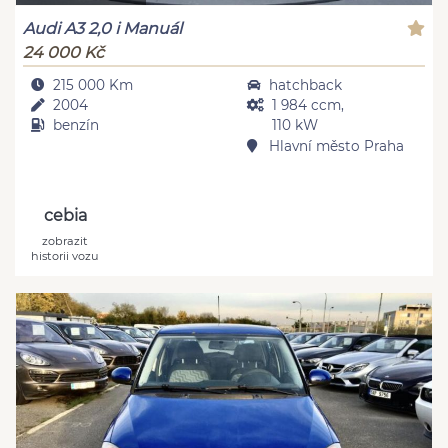
Audi A3 2,0 i Manuál
24 000 Kč
215 000 Km
hatchback
2004
1 984 ccm,
benzín
110 kW
Hlavní město Praha
cebia
zobrazit
historii vozu