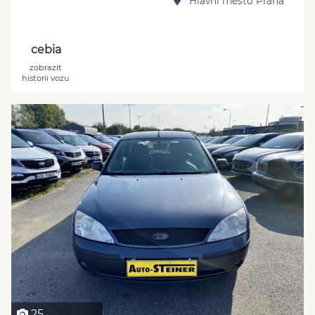
Hlavní město Praha
cebia
zobrazit
historii vozu
25