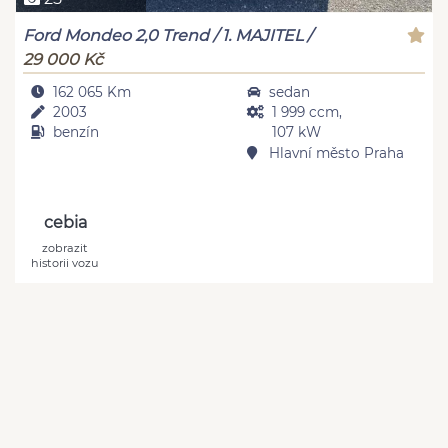
Ford Mondeo 2,0 Trend / 1. MAJITEL /
29 000 Kč
162 065 Km
sedan
2003
1 999 ccm,
benzín
107 kW
Hlavní město Praha
cebia
zobrazit
historii vozu