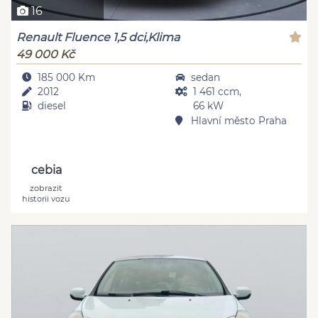
16
Renault Fluence 1,5 dci,Klima
49 000 Kč
185 000 Km
sedan
2012
1 461 ccm,
diesel
66 kW
Hlavní město Praha
cebia
zobrazit
historii vozu