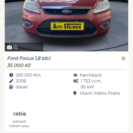
15
Ford Focus 1,8 tdci
35 000 Kč
260 000 Km
hatchback
2008
1 753 ccm,
diesel
85 kW
Hlavní město Praha
cebia
zobrazit
historii vozu