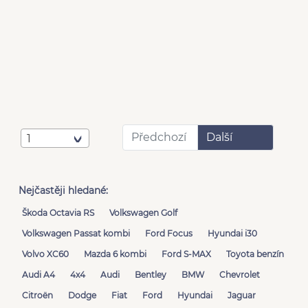
Předchozí
Další
1
Nejčastěji hledané:
Škoda Octavia RS
Volkswagen Golf
Volkswagen Passat kombi
Ford Focus
Hyundai i30
Volvo XC60
Mazda 6 kombi
Ford S-MAX
Toyota benzín
Audi A4
4x4
Audi
Bentley
BMW
Chevrolet
Citroën
Dodge
Fiat
Ford
Hyundai
Jaguar