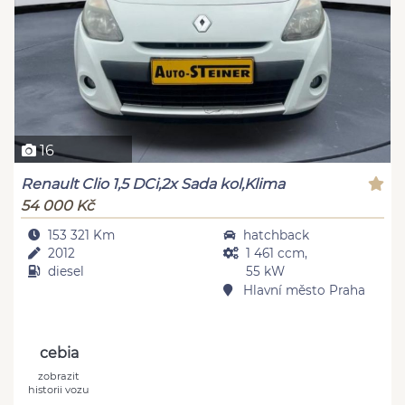
16
Renault Clio 1,5 DCi,2x Sada kol,Klima
54 000 Kč
153 321 Km
hatchback
2012
1 461 ccm,
diesel
55 kW
Hlavní město Praha
cebia
zobrazit
historii vozu