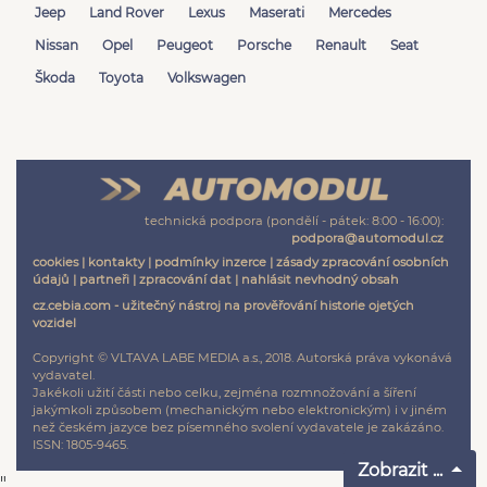
Jeep
Land Rover
Lexus
Maserati
Mercedes
Nissan
Opel
Peugeot
Porsche
Renault
Seat
Škoda
Toyota
Volkswagen
technická podpora (pondělí - pátek: 8:00 - 16:00):
podpora@automodul.cz
cookies
|
kontakty
|
podmínky inzerce
|
zásady zpracování osobních
údajů
|
partneři
|
zpracování dat
|
nahlásit nevhodný obsah
cz.cebia.com - užitečný nástroj na prověřování historie ojetých
vozidel
Copyright © VLTAVA LABE MEDIA a.s., 2018. Autorská práva vykonává
vydavatel.
Jakékoli užití části nebo celku, zejména rozmnožování a šíření
jakýmkoli způsobem (mechanickým nebo elektronickým) i v jiném
než českém jazyce bez písemného svolení vydavatele je zakázáno.
ISSN: 1805-9465.
Zobrazit ...
"