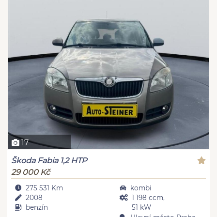
17
Škoda Fabia 1,2 HTP
29 000 Kč
275 531 Km
kombi
2008
1 198 ccm,
benzín
51 kW