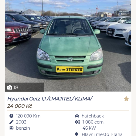
18
Hyundai Getz 1,1 /1.MAJITEL/ KLIMA/
24 000 Kč
120 090 Km
hatchback
2003
1 086 ccm,
benzín
46 kW
Hlavní město Praha