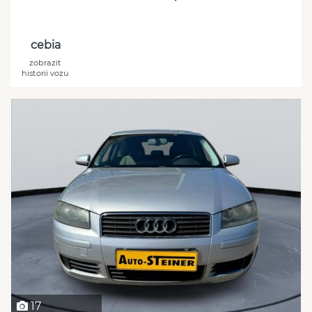
cebia
zobrazit
historii vozu
17