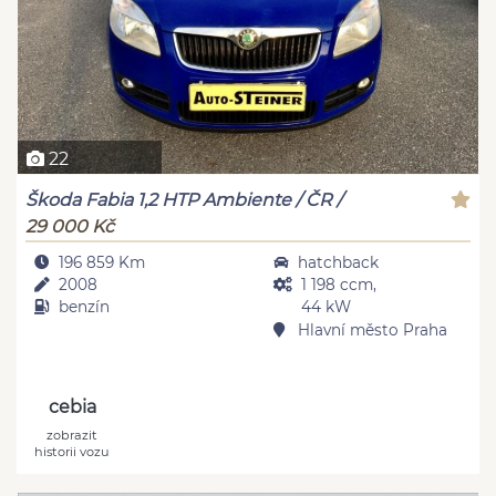
22
Škoda Fabia 1,2 HTP Ambiente / ČR /
29 000 Kč
196 859 Km
hatchback
2008
1 198 ccm,
benzín
44 kW
Hlavní město Praha
cebia
zobrazit
historii vozu