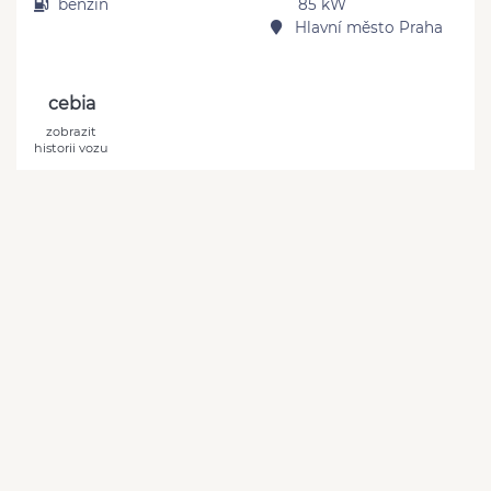
benzín
85 kW
Hlavní město Praha
cebia
zobrazit
historii vozu