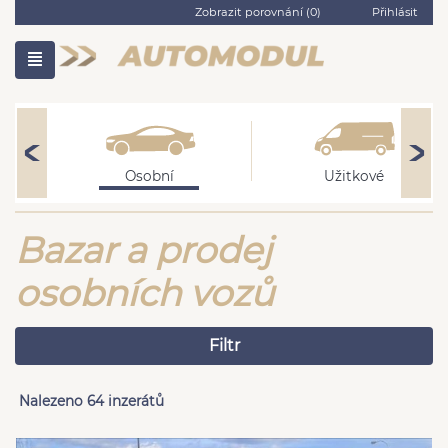
Zobrazit porovnání (
0
)
Přihlásit
Osobní
Užitkové
Bazar a prodej
osobních vozů
Filtr
Nalezeno 64 inzerátů