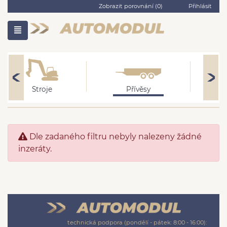
Zobrazit porovnání (
0
)
Přihlásit
Stroje
Přívěsy
Dle zadaného filtru nebyly nalezeny žádné
inzeráty.
technická podpora (pondělí - pátek: 8:00 - 16:00):