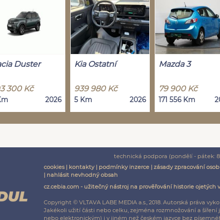
cia Duster
Kia Ostatní
Mazda 3
3 300 Kč
939 980 Kč
79 900 Kč
Km
2026
5 Km
2026
171 556 Km
2
technická podpora (pondělí - pátek: 8:
cookies
|
kontakty
|
podmínky inzerce
|
zásady zpracování osob
|
nahlásit nevhodný obsah
cz.cebia.com - užitečný nástroj na prověřování historie ojetých 
Copyright © VLTAVA LABE MEDIA a.s., 2018. Autorská práva vyko
Jakékoli užití části nebo celku, zejména rozmnožování a šíř
nebo elektronickým) i v jiném než českém jazyce bez písemnéh