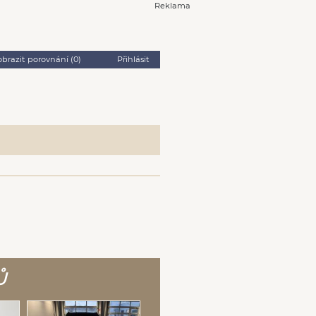
Reklama
obrazit porovnání (
0
)
Přihlásit
Ů