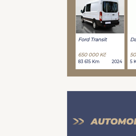
Ford Transit
Da
650 000 Kč
50
83 615 Km
2024
5 