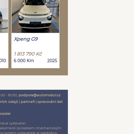
Xpeng G9
1 813 790 Kč
010
6 000 Km
2025
00 - 16:00):
podpora@automodul.cz
ních údajů
|
partneři
|
zpracování dat
vozidel
nává vydavatel.
ení jakýmkoli způsobem (mechanickým
o svolení vydavatele je zakázáno.