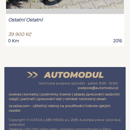
Ostatní Ostatní
39 900 Kč
0 Km
2016
technická podpora (pondělí - pátek: 8:00 - 16:00):
podpora@automodul.cz
cookies
|
kontakty
|
podmínky inzerce
|
zásady zpracování osobních
údajů
|
partneři
|
zpracování dat
|
nahlásit nevhodný obsah
cz.cebia.com - užitečný nástroj na prověřování historie ojetých
vozidel
Copyright © VLTAVA LABE MEDIA a.s., 2018. Autorská práva vykonává
vydavatel.
Jakékoli užití části nebo celku, zejména rozmnožování a šíření