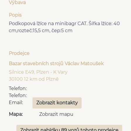
Výbava
Popis
Podkopová lžíce na minibagr CAT. Šířka lžíce: 40
cm,rozteč:15,5 cm, čep:5 cm
Prodejce
Bazar stavebních strojů Václav Matoušek
Silnice E49, Plzen - K Vary
30100 12 km od Plzně
Telefon:
Telefon:
Email:
Zobrazit kontakty
Mapa:
Zobrazit mapu
Zobrazit nabídku 89 vozů tohoto prodejce