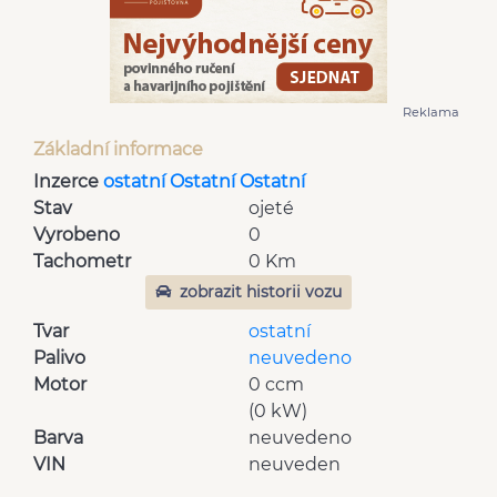
Reklama
Základní informace
Inzerce
ostatní Ostatní Ostatní
Stav
ojeté
Vyrobeno
0
Tachometr
0 Km
zobrazit historii vozu
Tvar
ostatní
Palivo
neuvedeno
Motor
0 ccm
(0 kW)
Barva
neuvedeno
VIN
neuveden