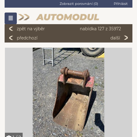
Zobrazit porovnání (
0
)
Přihlásit
zpět na výběr
nabídka 127 z 35972
předchozí
další