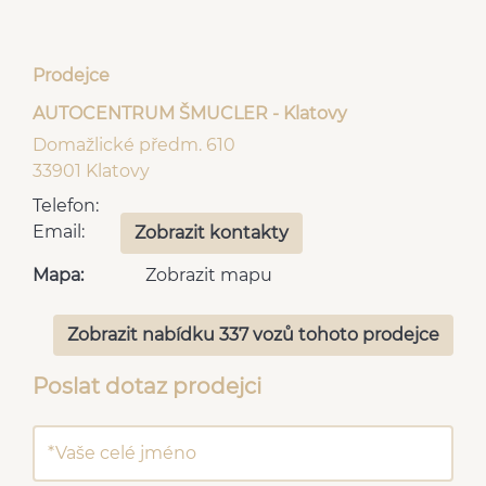
kopce (HSA)
Prodejce
AUTOCENTRUM ŠMUCLER - Klatovy
Domažlické předm. 610
33901 Klatovy
Telefon:
Email:
Zobrazit kontakty
Mapa:
Zobrazit mapu
Zobrazit nabídku 337 vozů tohoto prodejce
Poslat dotaz prodejci