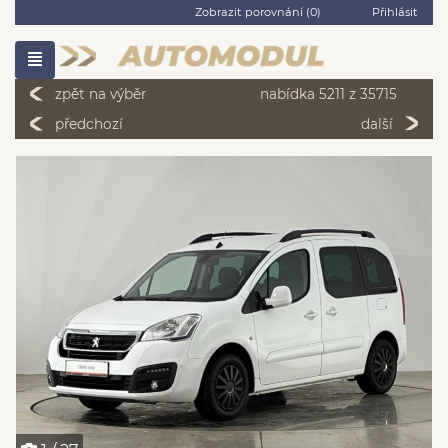
Zobrazit porovnání (
0
)
Přihlásit
zpět na výběr
nabídka 5211 z 35715
předchozí
další