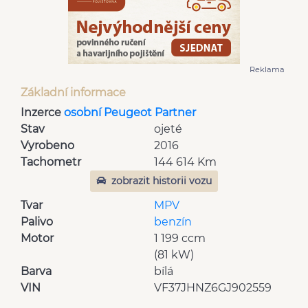
Reklama
Základní informace
Inzerce
osobní Peugeot Partner
Stav
ojeté
Vyrobeno
2016
Tachometr
144 614 Km
zobrazit historii vozu
Tvar
MPV
Palivo
benzín
Motor
1 199 ccm
(81 kW)
Barva
bílá
VIN
VF37JHNZ6GJ902559