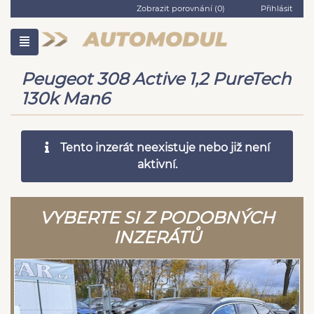
Zobrazit porovnání (
0
)
Přihlásit
Peugeot 308 Active 1,2 PureTech
130k Man6
Tento inzerát neexistuje nebo již není
aktivní.
VYBERTE SI Z PODOBNÝCH
INZERÁTŮ