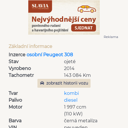
Reklama
Základní informace
Inzerce
osobní Peugeot 308
Stav
ojeté
Vyrobeno
2014
Tachometr
143 084 Km
zobrazit historii vozu
Tvar
kombi
Palivo
diesel
Motor
1 997 ccm
(110 kW)
Barva
černá metalíza
VIN
neuveden