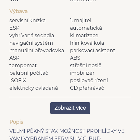
Výbava
servisní knížka
1. majitel
ESP
automatická
vyhřívaná sedadla
klimatizace
navigační systém
hliníková kola
manuální převodovka
parkovací asistent
ASR
ABS
tempomat
střešní nosič
palubní počítač
imobilizér
ISOFIX
posilovač řízení
elektricky ovládaná
CD přehrávač
okna
výškově nastavitelná
elektricky nastavitelná
Zobrazit více
sedadla
zrcátka
výsuvné opěrky hlav
vnější teploměr
Popis
rádio
senzor stěračů
VELMI PĚKNÝ STAV. MOŽNOST PROHLÍDKY VE
příprava pro telefon
multifunkční volant
VÁMI VYBRANÉM SERVISU V Č. BUD.