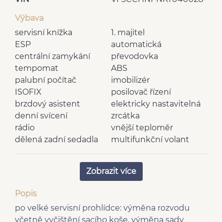
Výbava
servisní knížka
1. majitel
ESP
automatická
centrální zamykání
převodovka
tempomat
ABS
palubní počítač
imobilizér
ISOFIX
posilovač řízení
brzdový asistent
elektricky nastavitelná
denní svícení
zrcátka
rádio
vnější teploměr
dělená zadní sedadla
multifunkční volant
tónovaná skla
nastavitelný volant
výškově nastavitelné
vyhřívaná zrcátka
Zobrazit více
sedadlo řidiče
deaktivace airbagu
6 rychlostních stupňů
Popis
spolujezdce
po velké servisní prohlídce: výměna rozvodu
senzor tlaku v
zadní stěrač
včetně vyčištění sacího koše, výměna sady