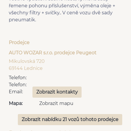
pneumatikách
řemene pohonu příslušenství, výměna oleje +
el. sklopná zrcátka
bluetooth
všechny filtry + svíčky.. V ceně vozu dvě sady
el. přední okna
centrál dálkový
pneumatik.
mlhovky
senzor světel
man. klimatizace
aut. aktivace
Plnohodnotné rezervní
výstražných světlometů
kolo
Prodejce
Zatmavená zadní skla
Hands free
AUTO WOZAR s.r.o. prodejce Peugeot
6x airbag
USB
Mikulovská 720
Parkovací senzory zadní
plní 'EURO VI'
69144 Lednice
pohon 4x2
Telefon:
Telefon:
Email:
Zobrazit kontakty
Mapa:
Zobrazit mapu
Zobrazit nabídku 21 vozů tohoto prodejce