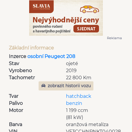
Reklama
Základní informace
Inzerce
osobní Peugeot 208
Stav
ojeté
Vyrobeno
2019
Tachometr
22 800 Km
zobrazit historii vozu
Tvar
hatchback
Palivo
benzín
Motor
1 199 ccm
(81 kW)
Barva
oranžová metalíza
VIN
VF3CCHNPNKT040028