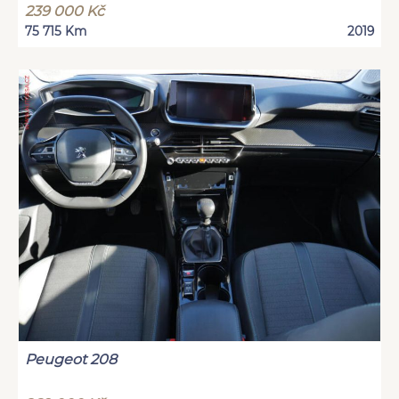
239 000 Kč
75 715 Km
2019
Peugeot 208