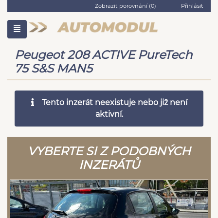
Zobrazit porovnání (
0
)
Přihlásit
Peugeot 208 ACTIVE PureTech
75 S&S MAN5
Tento inzerát neexistuje nebo již není
aktivní.
VYBERTE SI Z PODOBNÝCH
INZERÁTŮ