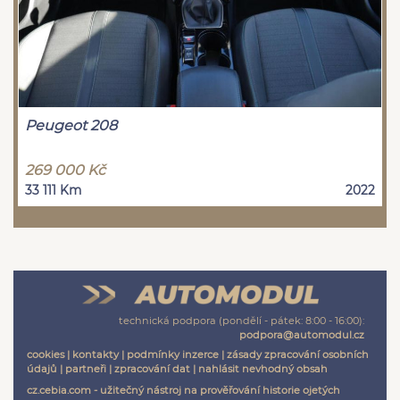
Peugeot 208
269 000 Kč
33 111 Km
2022
technická podpora (pondělí - pátek: 8:00 - 16:00):
podpora@automodul.cz
cookies
|
kontakty
|
podmínky inzerce
|
zásady zpracování osobních
údajů
|
partneři
|
zpracování dat
|
nahlásit nevhodný obsah
cz.cebia.com - užitečný nástroj na prověřování historie ojetých