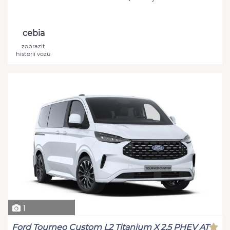
cebia
zobrazit
historii vozu
1
Ford Tourneo Custom L2 Titanium X 2,5 PHEV AT