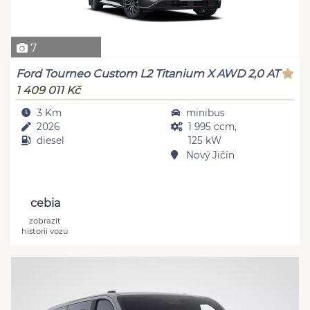
7
Ford Tourneo Custom L2 Titanium X AWD 2,0 AT
1 409 011 Kč
3 Km
minibus
2026
1 995 ccm,
diesel
125 kW
Nový Jičín
cebia
zobrazit
historii vozu