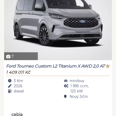
7
Ford Tourneo Custom L2 Titanium X AWD 2,0 AT
1 409 011 Kč
3 Km
minibus
2026
1 995 ccm,
diesel
125 kW
Nový Jičín
cebia