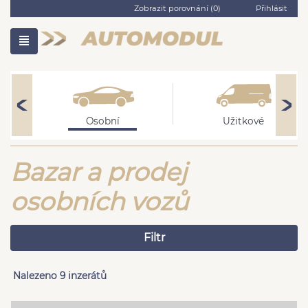
Zobrazit porovnání (
0
)
Přihlásit
Osobní
Užitkové
Bazar a prodej
osobních vozů
Filtr
Nalezeno 9 inzerátů