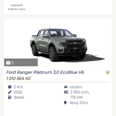
zobrazit
historii vozu
5
Ford Ranger Platinum 3,0 EcoBlue V6
1 510 564 Kč
3 Km
ostatní
2026
2 956 ccm,
diesel
176 kW
Nový Jičín