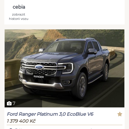
cebia
zobrazit
historii vozu
7
Ford Ranger Platinum 3,0 EcoBlue V6
1 379 400 Kč