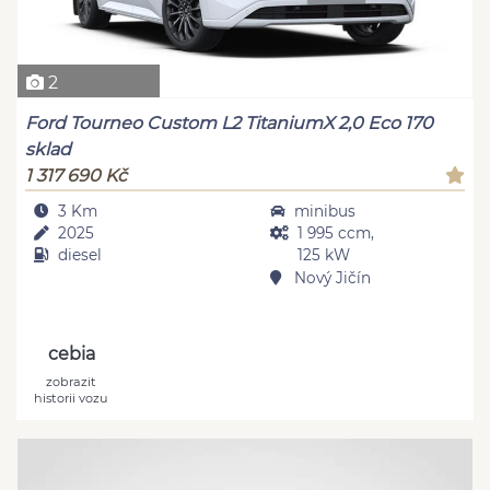
2
Ford Tourneo Custom L2 TitaniumX 2,0 Eco 170
sklad
1 317 690 Kč
3 Km
minibus
2025
1 995 ccm,
diesel
125 kW
Nový Jičín
cebia
zobrazit
historii vozu