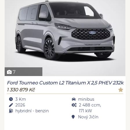
7
Ford Tourneo Custom L2 Titanium X 2,5 PHEV 232k
1 330 879 Kč
3 Km
minibus
2026
2 488 ccm,
hybridní - benzin
171 kW
Nový Jičín