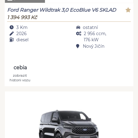
Ford Ranger Wildtrak 3,0 EcoBlue V6 SKLAD
1 394 993 Kč
3 Km
ostatní
2026
2 956 ccm,
diesel
176 kW
Nový Jičín
cebia
zobrazit
historii vozu