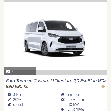
7
Ford Tourneo Custom L1 Titanium 2,0 EcoBlue 150k
990 990 Kč
3 Km
minibus
2026
1 995 ccm,
diesel
110 kW
Nový Jičín