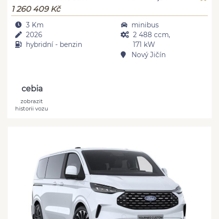
1 260 409 Kč
3 Km
minibus
2026
2 488 ccm,
hybridní - benzin
171 kW
Nový Jičín
cebia
zobrazit
historii vozu