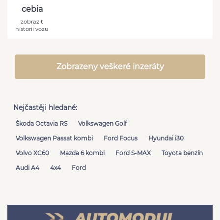
cebia
zobrazit
historii vozu
Zobrazeny veškeré inzeráty
Nejčastěji hledané:
Škoda Octavia RS
Volkswagen Golf
Volkswagen Passat kombi
Ford Focus
Hyundai i30
Volvo XC60
Mazda 6 kombi
Ford S-MAX
Toyota benzín
Audi A4
4x4
Ford