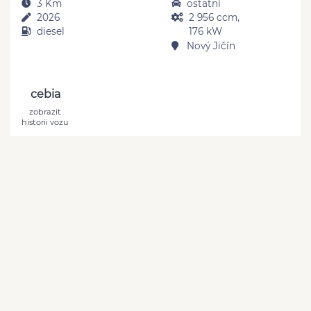
3 Km
ostatní
2026
2 956 ccm,
diesel
176 kW
Nový Jičín
cebia
zobrazit
historii vozu