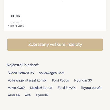
cebia
zobrazit
historii vozu
Zobrazeny veškeré inzeráty
Nejčastěji hledané:
Škoda Octavia RS
Volkswagen Golf
Volkswagen Passat kombi
Ford Focus
Hyundai i30
Volvo XC60
Mazda 6 kombi
Ford S-MAX
Toyota benzín
Audi A4
4x4
Hyundai