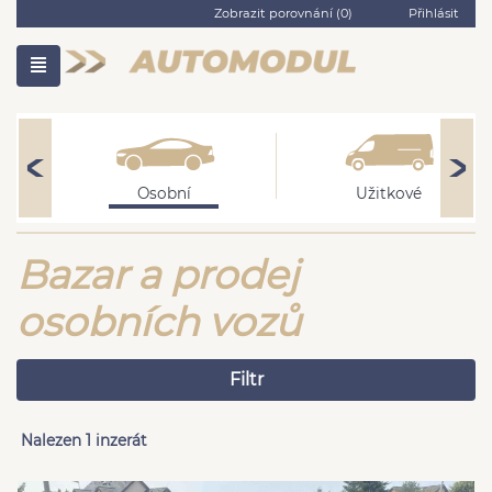
Zobrazit porovnání (
0
)
Přihlásit
Osobní
Užitkové
Bazar a prodej
osobních vozů
Filtr
Nalezen 1 inzerát