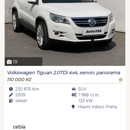
19
Volkswagen Tiguan 2.0TDi 4x4, xenon, panorama
110 000 Kč
230 876 Km
SUV
2009
1 968 ccm,
diesel
125 kW
Hlavní město Praha
cebia