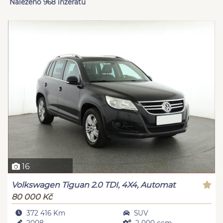
Nalezeno 968 inzerátů
16
Volkswagen Tiguan 2.0 TDI, 4X4, Automat
80 000 Kč
372 416 Km
SUV
2008
2 000 ccm,