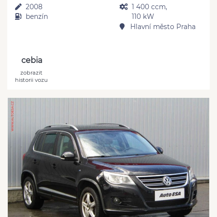
2008
1 400 ccm,
benzín
110 kW
Hlavní město Praha
cebia
zobrazit
historii vozu