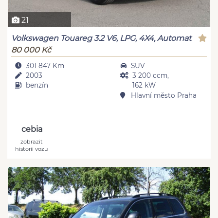
21
Volkswagen Touareg 3.2 V6, LPG, 4X4, Automat
80 000 Kč
301 847 Km
SUV
2003
3 200 ccm,
benzín
162 kW
Hlavní město Praha
cebia
zobrazit
historii vozu