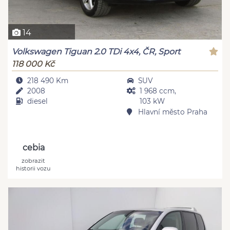
14
Volkswagen Tiguan 2.0 TDi 4x4, ČR, Sport
118 000 Kč
218 490 Km
SUV
2008
1 968 ccm,
diesel
103 kW
Hlavní město Praha
cebia
zobrazit
historii vozu