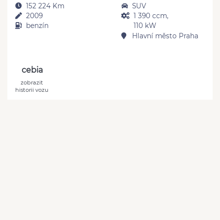
152 224 Km
SUV
2009
1 390 ccm,
benzín
110 kW
Hlavní město Praha
cebia
zobrazit
historii vozu