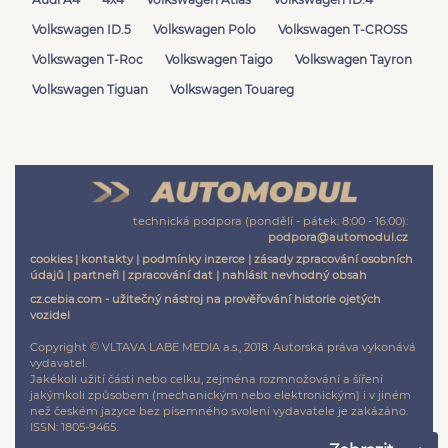
Volkswagen ID.5
Volkswagen Polo
Volkswagen T-CROSS
Volkswagen T-Roc
Volkswagen Taigo
Volkswagen Tayron
Volkswagen Tiguan
Volkswagen Touareg
technická podpora (pondělí - pátek: 8:00 - 16:00):
podpora@automodul.cz
cookies
|
kontakty
|
podmínky inzerce
|
zásady zpracování osobních
údajů
|
partneři
|
zpracování dat
|
nahlásit nevhodný obsah
cz.cebia.com - užitečný nástroj na prověřování historie ojetých
vozidel
Copyright © VLTAVA LABE MEDIA a.s., 2018. Autorská práva vykonává
vydavatel.
Jakékoli užití části nebo celku, zejména rozmnožování a šíření
jakýmkoli způsobem (mechanickým nebo elektronickým) i v jiném
než českém jazyce bez písemného svolení vydavatele je zakázáno.
ISSN: 1805-9465.