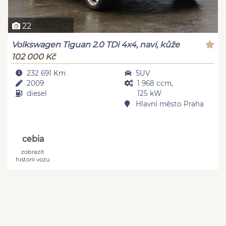
22
Volkswagen Tiguan 2.0 TDi 4x4, navi, kůže
102 000 Kč
232 691 Km
SUV
2009
1 968 ccm,
diesel
125 kW
Hlavní město Praha
cebia
zobrazit
historii vozu