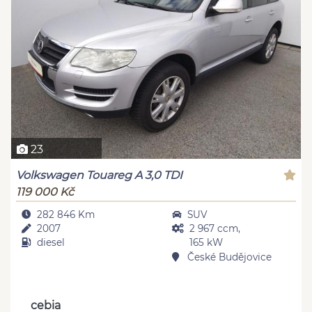
23
Volkswagen Touareg A 3,0 TDI
119 000 Kč
282 846 Km
SUV
2007
2 967 ccm,
diesel
165 kW
České Budějovice
cebia