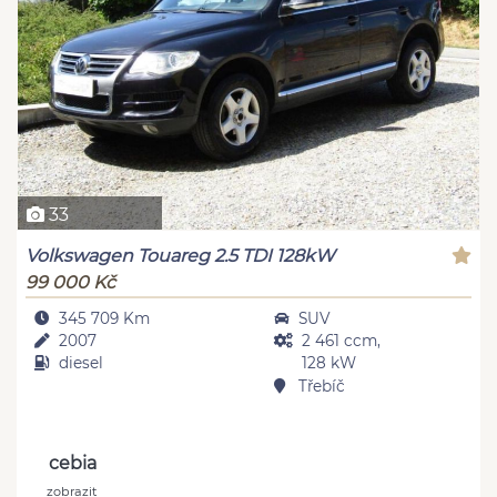
33
Volkswagen Touareg 2.5 TDI 128kW
99 000 Kč
345 709 Km
SUV
2007
2 461 ccm,
diesel
128 kW
Třebíč
cebia
zobrazit