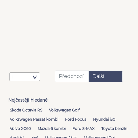
Předchozí
Další
1
Nejčastěji hledané:
Škoda Octavia RS
Volkswagen Golf
Volkswagen Passat kombi
Ford Focus
Hyundai i30
Volvo XC60
Mazda 6 kombi
Ford S-MAX
Toyota benzín
Audi A4
4x4
Volkswagen Atlas
Volkswagen ID.4