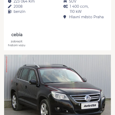
223 064 Km
SUV
2008
1 400 ccm,
benzín
110 kW
Hlavní město Praha
cebia
zobrazit
historii vozu