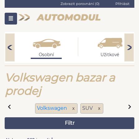
Zobrazit porovnání (
0
)
Přihlásit
Osobní
Užitkové
Volkswagen bazar a
prodej
Volkswagen
SUV
x
x
Filtr