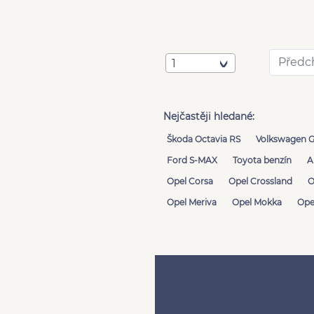
Předc
1
Nejčastěji hledané:
Škoda Octavia RS
Volkswagen G
Ford S-MAX
Toyota benzín
A
Opel Corsa
Opel Crossland
O
Opel Meriva
Opel Mokka
Ope