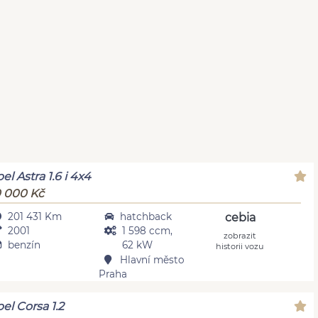
el Astra 1.6 i 4x4
 000 Kč
201 431 Km
hatchback
cebia
2001
1 598 ccm,
zobrazit
benzín
62 kW
historii vozu
Hlavní město
Praha
el Corsa 1.2