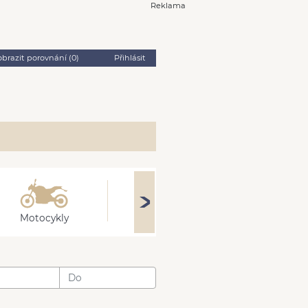
Reklama
obrazit porovnání (
0
)
Přihlásit
Motocykly
Obytné
Stroj
: