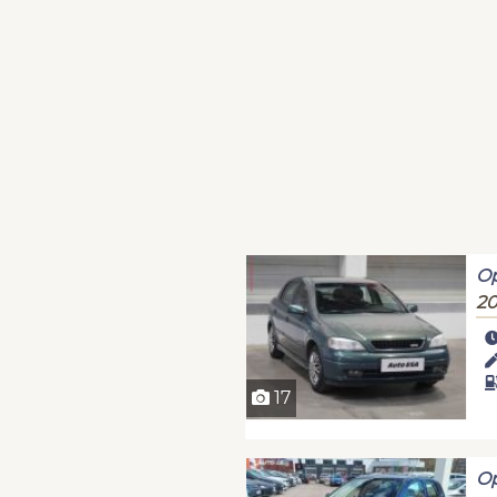
Op
20
17
Op