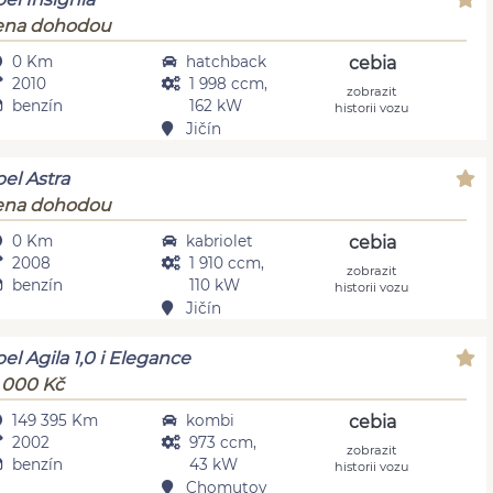
ena dohodou
0 Km
hatchback
cebia
2010
1 998 ccm,
zobrazit
benzín
162 kW
historii vozu
Jičín
el Astra
ena dohodou
0 Km
kabriolet
cebia
2008
1 910 ccm,
zobrazit
benzín
110 kW
historii vozu
Jičín
el Agila 1,0 i Elegance
 000 Kč
149 395 Km
kombi
cebia
2002
973 ccm,
zobrazit
benzín
43 kW
historii vozu
Chomutov