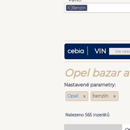
Palivo:
X
Benzín
VIN
Opel bazar a
Nastavené parametry:
Opel
benzín
x
x
Nalezeno 565 inzerátů
Op