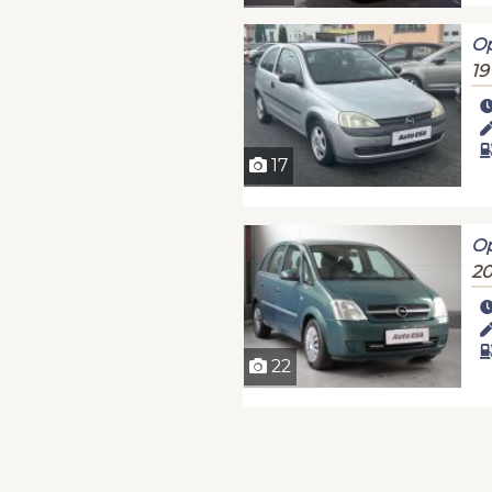
Op
19
17
Op
20
22