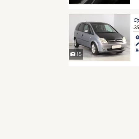
Op
25
18