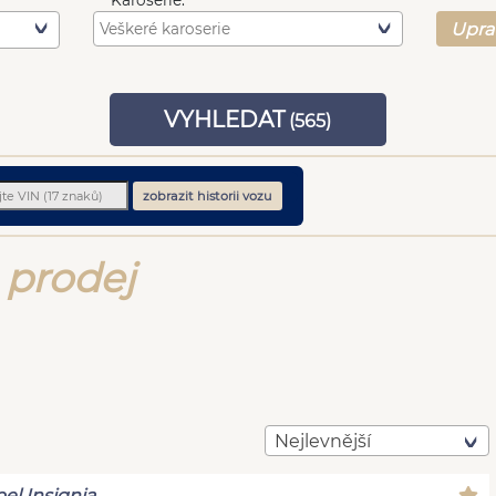
Karoserie:
Upra
VYHLEDAT
(
565
)
zobrazit historii vozu
 prodej
Nejlevnější
el Insignia