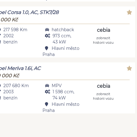
el Corsa 1.0, AC, STK7/28
 000 Kč
217 598 Km
hatchback
cebia
2002
973 ccm,
zobrazit
benzín
43 kW
historii vozu
Hlavní město
Praha
el Meriva 1.6i, AC
 000 Kč
207 680 Km
MPV
cebia
2003
1 598 ccm,
zobrazit
benzín
74 kW
historii vozu
Hlavní město
Praha