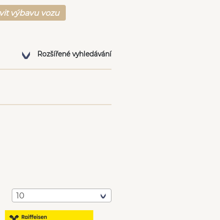
vit výbavu vozu
Rozšířené vyhledávání
10