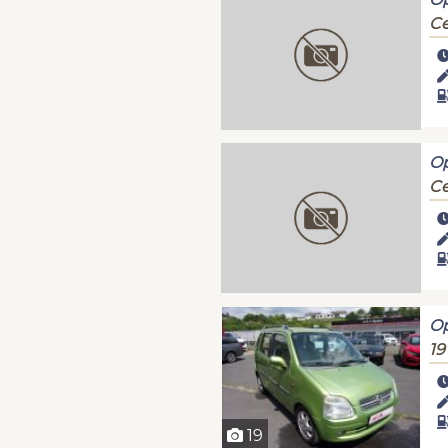
C
Op
C
Bez fotky
Op
19
Bez fotky
19