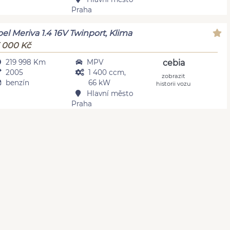
Praha
el Meriva 1.4 16V Twinport, Klima
 000 Kč
219 998 Km
MPV
cebia
2005
1 400 ccm,
zobrazit
benzín
66 kW
historii vozu
Hlavní město
Praha