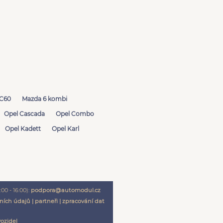
XC60
Mazda 6 kombi
Opel Cascada
Opel Combo
Opel Kadett
Opel Karl
00 - 16:00):
podpora@automodul.cz
ních údajů
|
partneři
|
zpracování dat
vozidel