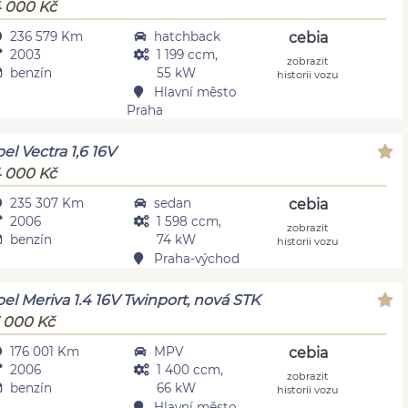
 000 Kč
236 579 Km
hatchback
cebia
2003
1 199 ccm,
zobrazit
benzín
55 kW
historii vozu
Hlavní město
Praha
el Vectra 1,6 16V
 000 Kč
235 307 Km
sedan
cebia
2006
1 598 ccm,
zobrazit
benzín
74 kW
historii vozu
Praha-východ
el Meriva 1.4 16V Twinport, nová STK
 000 Kč
176 001 Km
MPV
cebia
2006
1 400 ccm,
zobrazit
benzín
66 kW
historii vozu
Hlavní město