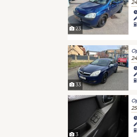
24
23
Op
24
33
Op
25
3