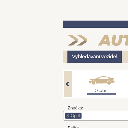
Vyhledávání vozidel
Osobní
Značka:
X
Opel