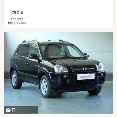
cebia
zobrazit
historii vozu
17