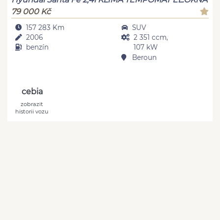
79 000 Kč
157 283 Km
SUV
2006
2 351 ccm,
benzín
107 kW
Beroun
cebia
zobrazit
historii vozu