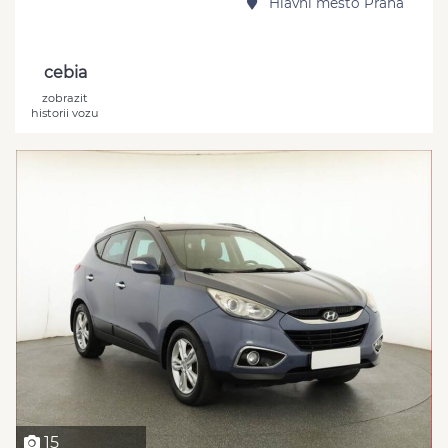
Hlavní město Praha
cebia
zobrazit
historii vozu
15