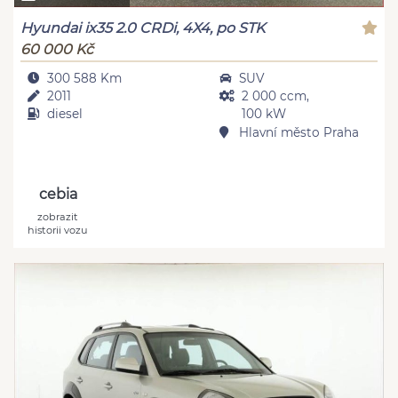
Hyundai ix35 2.0 CRDi, 4X4, po STK
60 000 Kč
300 588 Km
SUV
2011
2 000 ccm,
diesel
100 kW
Hlavní město Praha
cebia
zobrazit
historii vozu