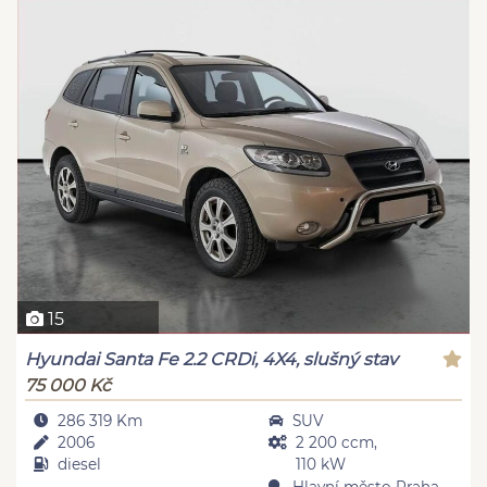
15
Hyundai Santa Fe 2.2 CRDi, 4X4, slušný stav
75 000 Kč
286 319 Km
SUV
2006
2 200 ccm,
diesel
110 kW
Hlavní město Praha