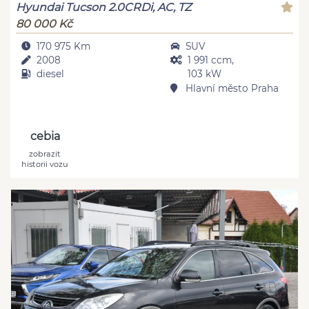
Hyundai Tucson 2.0CRDi, AC, TZ
80 000 Kč
170 975 Km
SUV
2008
1 991 ccm,
diesel
103 kW
Hlavní město Praha
cebia
zobrazit
historii vozu