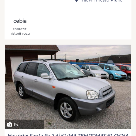
cebia
zobrazit
historii vozu
15
Hyundai Santa Fe 2,4i KLIMA TEMPOMAT EL.OKNA