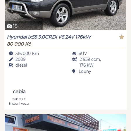
18
Hyundai ix55 3.0CRDi V6 24V 176kW
80 000 Kč
316 000 Km
SUV
2009
2 959 ccm,
diesel
176 kW
Louny
cebia
zobrazit
historii vozu