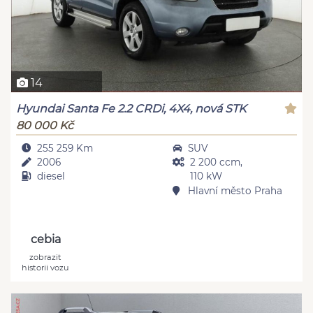
14
Hyundai Santa Fe 2.2 CRDi, 4X4, nová STK
80 000 Kč
255 259 Km
SUV
2006
2 200 ccm,
diesel
110 kW
Hlavní město Praha
cebia
zobrazit
historii vozu