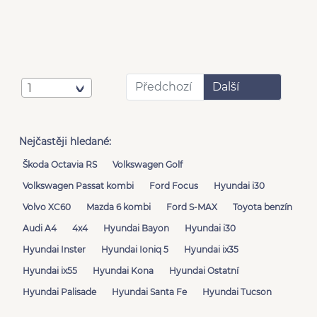
Předchozí
Další
1
Nejčastěji hledané:
Škoda Octavia RS
Volkswagen Golf
Volkswagen Passat kombi
Ford Focus
Hyundai i30
Volvo XC60
Mazda 6 kombi
Ford S-MAX
Toyota benzín
Audi A4
4x4
Hyundai Bayon
Hyundai i30
Hyundai Inster
Hyundai Ioniq 5
Hyundai ix35
Hyundai ix55
Hyundai Kona
Hyundai Ostatní
Hyundai Palisade
Hyundai Santa Fe
Hyundai Tucson