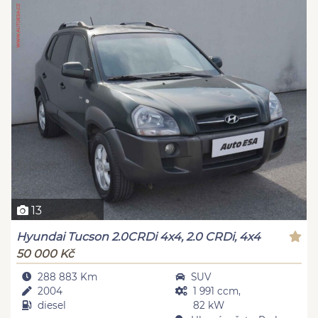
13
Hyundai Tucson 2.0CRDi 4x4, 2.0 CRDi, 4x4
50 000 Kč
288 883 Km
SUV
2004
1 991 ccm,
diesel
82 kW