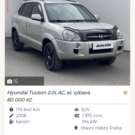
15
Hyundai Tucson 2.0i, AC, el. výbava
80 000 Kč
175 840 Km
SUV
2008
1 975 ccm,
benzín
104 kW
Hlavní město Praha