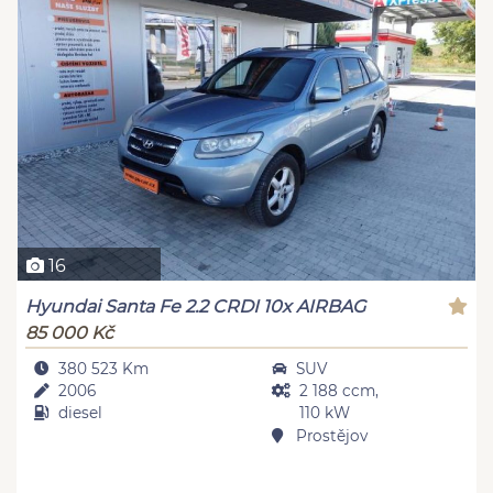
16
Hyundai Santa Fe 2.2 CRDI 10x AIRBAG
85 000 Kč
380 523 Km
SUV
2006
2 188 ccm,
diesel
110 kW
Prostějov