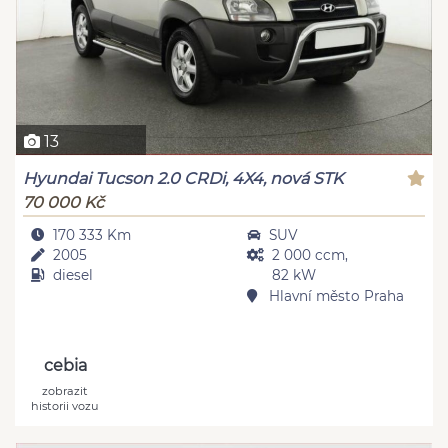
13
Hyundai Tucson 2.0 CRDi, 4X4, nová STK
70 000 Kč
170 333 Km
SUV
2005
2 000 ccm,
diesel
82 kW
Hlavní město Praha
cebia
zobrazit
historii vozu