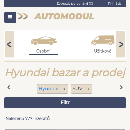
Zobrazit porovnání (
0
)
Přihlásit
Osobní
Užitkové
Hyundai bazar a prodej
Hyundai
SUV
x
x
Filtr
Nalezeno 777 inzerátů