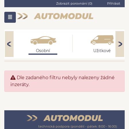
Zobrazit porovnání (
0
)
Přihlásit
Osobní
Užitkové
Dle zadaného filtru nebyly nalezeny žádné
inzeráty.
technická podpora (pondělí - pátek: 8:00 - 16:00):