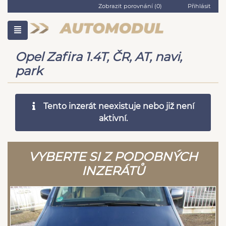
Zobrazit porovnání (
0
)
Přihlásit
Opel Zafira 1.4T, ČR, AT, navi,
park
Tento inzerát neexistuje nebo již není
aktivní.
VYBERTE SI Z PODOBNÝCH
INZERÁTŮ