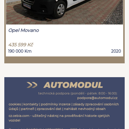
Opel Movano
435 599 Kč
190 000 Km
2020
technická podpora (pondělí - pátek: 8:00 - 16:00):
podpora@automodul.cz
cookies
|
kontakty
|
podmínky inzerce
|
zásady zpracování osobních
údajů
|
partneři
|
zpracování dat
|
nahlásit nevhodný obsah
cz.cebia.com - užitečný nástroj na prověřování historie ojetých
vozidel