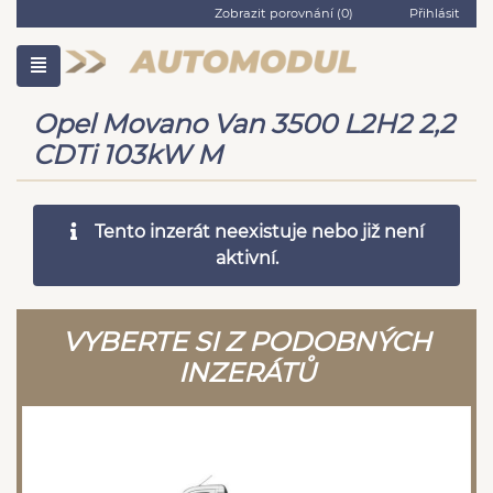
Zobrazit porovnání (
0
)
Přihlásit
Opel Movano Van 3500 L2H2 2,2
CDTi 103kW M
Tento inzerát neexistuje nebo již není
aktivní.
VYBERTE SI Z PODOBNÝCH
INZERÁTŮ