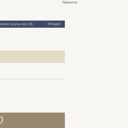
Reklama
obrazit porovnání (
0
)
Přihlásit
Ů