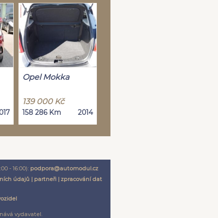
Opel Mokka
139 000 Kč
017
158 286 Km
2014
00 - 16:00):
podpora@automodul.cz
ních údajů
|
partneři
|
zpracování dat
vozidel
nává vydavatel.