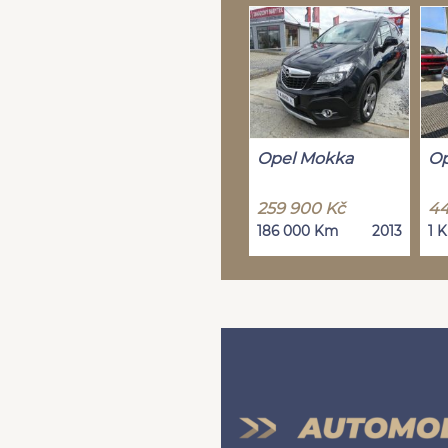
Opel Mokka
Op
259 900 Kč
44
186 000 Km
2013
1 