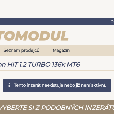
Z
Seznam prodejců
Magazín
on HIT 1.2 TURBO 136k MT6
Tento inzerát neexistuje nebo již není aktivní.
VYBERTE SI Z PODOBNÝCH INZERÁT