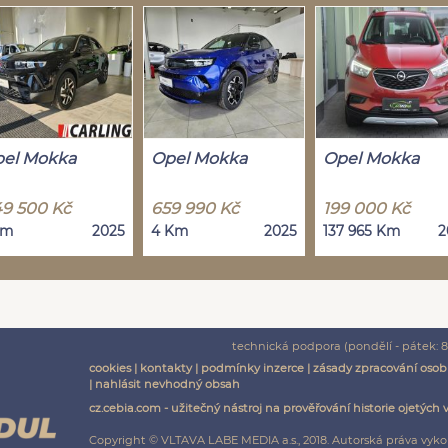
el Mokka
Opel Mokka
Opel Mokka
9 500 Kč
659 990 Kč
199 000 Kč
Km
2025
4 Km
2025
137 965 Km
2
technická podpora (pondělí - pátek: 8:
cookies
|
kontakty
|
podmínky inzerce
|
zásady zpracování osob
|
nahlásit nevhodný obsah
cz.cebia.com - užitečný nástroj na prověřování historie ojetých 
Copyright © VLTAVA LABE MEDIA a.s., 2018. Autorská práva vyko