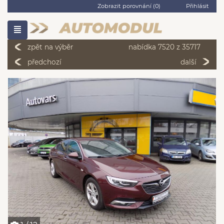
Zobrazit porovnání (
0
)
Přihlásit
zpět na výběr
nabídka 7520 z 35717
předchozí
další