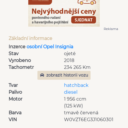
Reklama
Základní informace
Inzerce
osobní Opel Insignia
Stav
ojeté
Vyrobeno
2018
Tachometr
234 265 Km
zobrazit historii vozu
Tvar
hatchback
Palivo
diesel
Motor
1 956 ccm
(125 kW)
Barva
tmavě červená
VIN
W0VZT6EG3J1060301