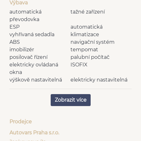
Výbava
automatická
tažné zařízení
převodovka
ESP
automatická
vyhřívaná sedadla
klimatizace
ABS
navigační systém
imobilizér
tempomat
posilovač řízení
palubní počítač
elektricky ovládaná
ISOFIX
okna
výškově nastavitelná
elektricky nastavitelná
sedadla
zrcátka
senzor stěračů
vnější teploměr
Zobrazit více
multifunkční volant
rádio
vnitřní teploměr
záruka
nastavitelný volant
dělená zadní sedadla
Prodejce
vyhřívaná zrcátka
tónovaná skla
deaktivace airbagu
Autovars Praha s.r.o.
LED denní svícení
spolujezdce