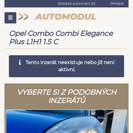
Zobrazit porovnání (
0
)
Přihlásit
Opel Combo Combi Elegance
Plus L1H1 1.5 C
Tento inzerát neexistuje nebo již není
aktivní.
VYBERTE SI Z PODOBNÝCH
INZERÁTŮ