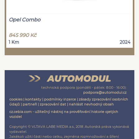
Opel Combo
845 990 Kč
1 Km
2024
technická podpora (pondělí - pátek: 8:00 - 16:00):
podpora@automodul.cz
cookies
|
kontakty
|
podmínky inzerce
|
zásady zpracování osobních
údajů
|
partneři
|
zpracování dat
|
nahlásit nevhodný obsah
cz.cebia.com - užitečný nástroj na prověřování historie ojetých
vozidel
Copyright © VLTAVA LABE MEDIA a.s., 2018. Autorská práva vykonává
vydavatel.
Jakékoli užití části nebo celku, zejména rozmnožování a šíření