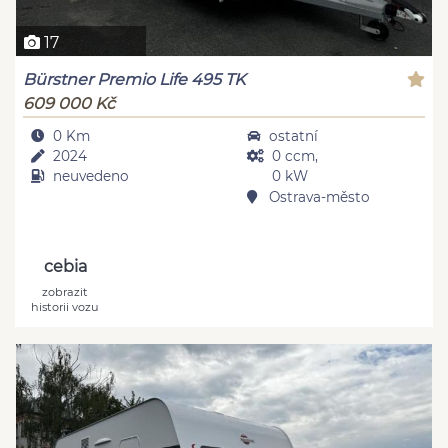
17
Bürstner Premio Life 495 TK
609 000 Kč
0 Km
ostatní
2024
0 ccm,
neuvedeno
0 kW
Ostrava-město
cebia
zobrazit
historii vozu