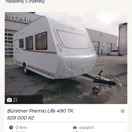
Nalezeny 3 inzeráty
21
Bürstner Premio Life 490 TK
509 000 Kč
0 Km
ostatní