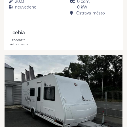
2023
0 ccm,
neuvedeno
0 kW
Ostrava-město
cebia
zobrazit
historii vozu