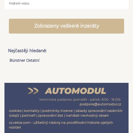
historii vozu
Zobrazeny veškeré inzeráty
Nejčastěji hledané:
Bürstner Ostatní
technická podpora (pondělí - pátek: 8:00 - 16:00):
podpora@automodul.cz
cookies
|
kontakty
|
podmínky inzerce
|
zásady zpracování osobních
údajů
|
partneři
|
zpracování dat
|
nahlásit nevhodný obsah
cz.cebia.com - užitečný nástroj na prověřování historie ojetých
vozidel