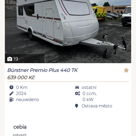
19
Bürstner Premio Plus 440 TK
639 000 Kč
0 Km
ostatní
2024
0 ccm,
neuvedeno
0 kW
Ostrava-město
cebia
zobrazit