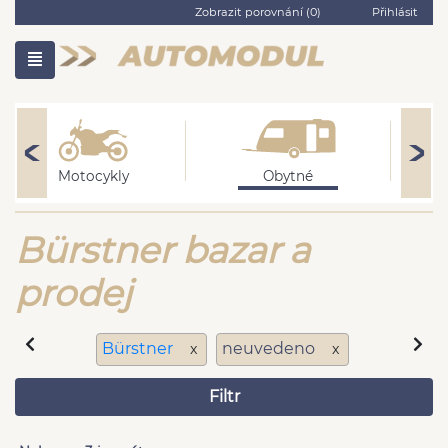
Zobrazit porovnání (
0
)
Přihlásit
Motocykly
Obytné
Bürstner bazar a
prodej
Bürstner
neuvedeno
x
x
Filtr