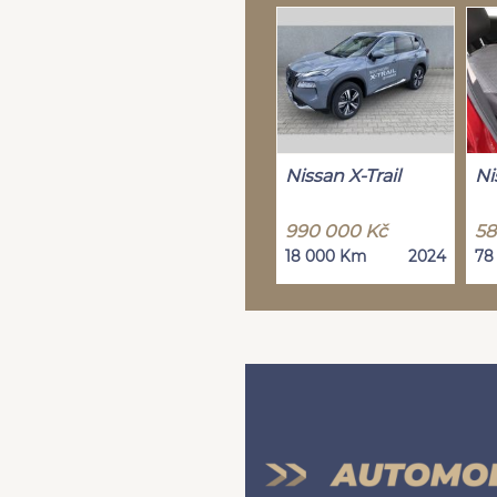
Nissan X-Trail
Ni
990 000 Kč
58
18 000 Km
2024
78