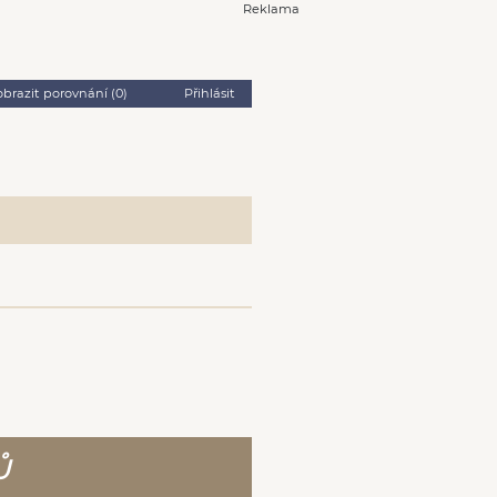
Reklama
obrazit porovnání (
0
)
Přihlásit
Ů