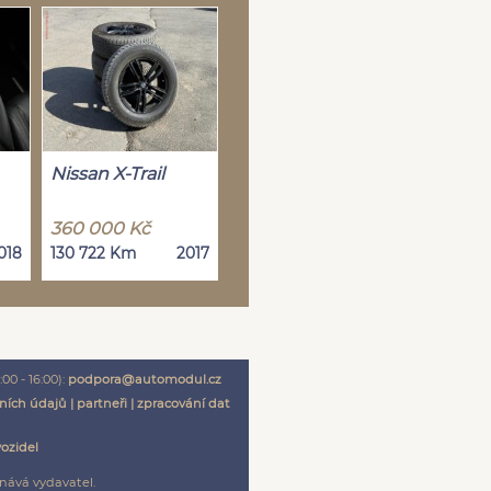
Nissan X-Trail
360 000 Kč
018
130 722 Km
2017
00 - 16:00):
podpora@automodul.cz
ních údajů
|
partneři
|
zpracování dat
vozidel
nává vydavatel.