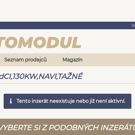
Z
Seznam prodejců
Magazín
0 dCI,130KW,NAVI,TAŽNÉ
Tento inzerát neexistuje nebo již není aktivní.
VYBERTE SI Z PODOBNÝCH INZERÁT