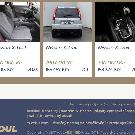
ssan X-Trail
Nissan X-Trail
Nissan X-Trail
0 000 Kč
190 000 Kč
330 000 Kč
 115 Km
2023
166 457 Km
2011
158 324 Km
2
technická podpora (pondělí - pátek: 8:
cookies
|
kontakty
|
podmínky inzerce
|
zásady zpracování osob
|
nahlásit nevhodný obsah
cz.cebia.com - užitečný nástroj na prověřování historie ojetých 
Copyright © VLTAVA LABE MEDIA a.s., 2018. Autorská práva vyko