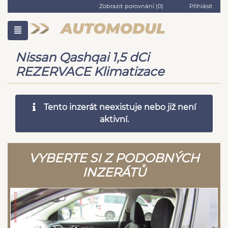
Zobrazit porovnání (
0
)
Přihlásit
Nissan Qashqai 1,5 dCi
REZERVACE Klimatizace
Tento inzerát neexistuje nebo již není
aktivní.
VYBERTE SI Z PODOBNÝCH
INZERÁTŮ