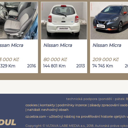
ssan Micra
Nissan Micra
Nissan Micra
3 000 Kč
80 000 Kč
209 000 Kč
 329 Km
2016
144 801 Km
2013
74 745 Km
2
technická podpora (pondělí - pátek: 8:
cookies
|
kontakty
|
podmínky inzerce
|
zásady zpracování osob
|
nahlásit nevhodný obsah
cz.cebia.com - užitečný nástroj na prověřování historie ojetých 
Copyright © VLTAVA LABE MEDIA a.s., 2018. Autorská práva vyko