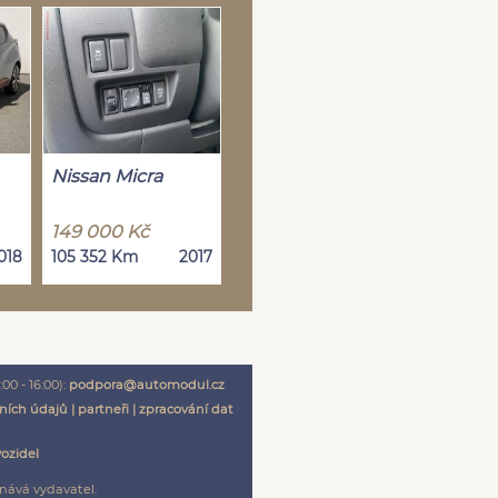
Nissan Micra
149 000 Kč
018
105 352 Km
2017
00 - 16:00):
podpora@automodul.cz
ních údajů
|
partneři
|
zpracování dat
vozidel
nává vydavatel.