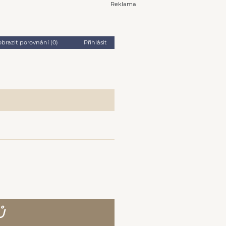
Reklama
obrazit porovnání (
0
)
Přihlásit
Ů