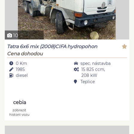
10
Tatra 6x6 mix (2008)CIFA hydropohon
Cena dohodou
0 Km
spec. nástavba
1985
15 825 ccm,
diesel
208 kW
Teplice
cebia
zobrazit
historii vozu