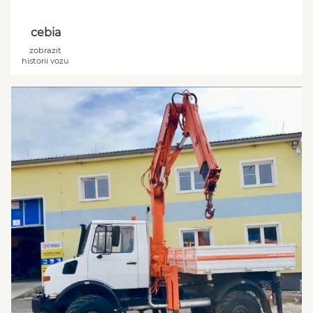
cebia
zobrazit
historii vozu