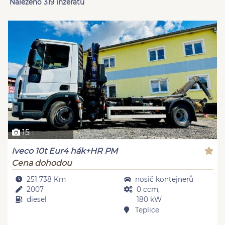
Nalezeno 319 inzerátů
15
Iveco 10t Eur4 hák+HR PM
Cena dohodou
251 738 Km
nosič kontejnerů
2007
0 ccm,
diesel
180 kW
Teplice