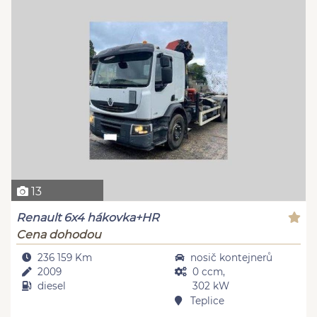
13
Renault 6x4 hákovka+HR
Cena dohodou
236 159 Km
nosič kontejnerů
2009
0 ccm,
diesel
302 kW
Teplice