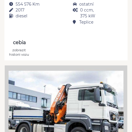
554 576 Km
ostatní
2017
0 ccm,
diesel
375 kW
Teplice
cebia
zobrazit
historii vozu