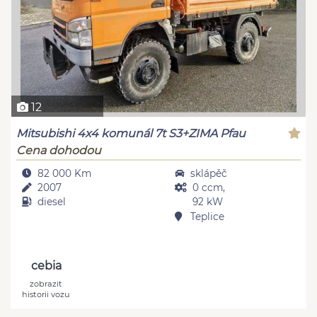
12
Mitsubishi 4x4 komunál 7t S3+ZIMA Pfau
Cena dohodou
82 000 Km
sklápěč
2007
0 ccm,
diesel
92 kW
Teplice
cebia
zobrazit
historii vozu