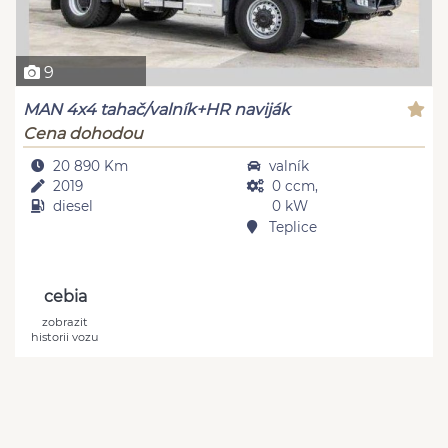
9
MAN 4x4 tahač/valník+HR naviják
Cena dohodou
20 890 Km
valník
2019
0 ccm,
diesel
0 kW
Teplice
cebia
zobrazit
historii vozu