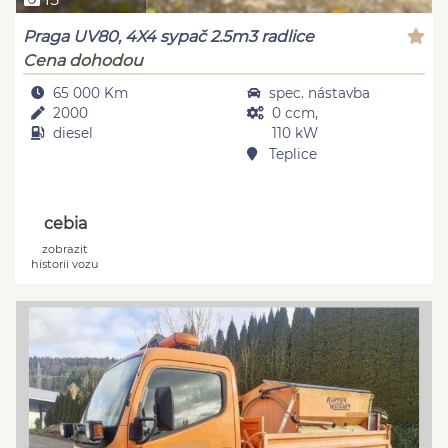
Praga UV80, 4X4 sypač 2.5m3 radlice
Cena dohodou
65 000 Km
spec. nástavba
2000
0 ccm,
diesel
110 kW
Teplice
cebia
zobrazit
historii vozu