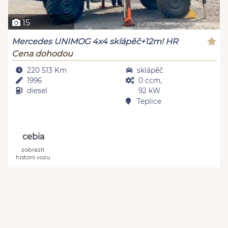
15
Mercedes UNIMOG 4x4 sklápěč+12m! HR
Cena dohodou
220 513 Km
sklápěč
1996
0 ccm,
diesel
92 kW
Teplice
cebia
zobrazit
historii vozu