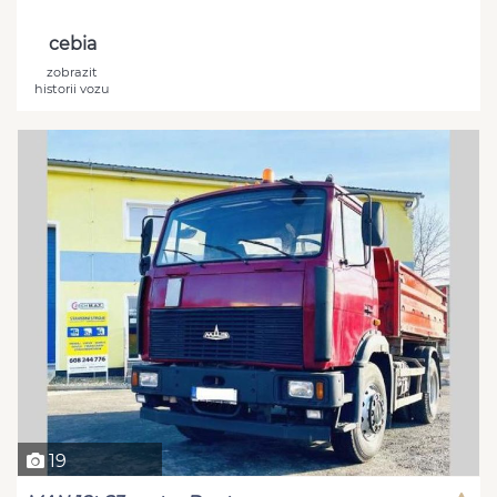
cebia
zobrazit
historii vozu
19