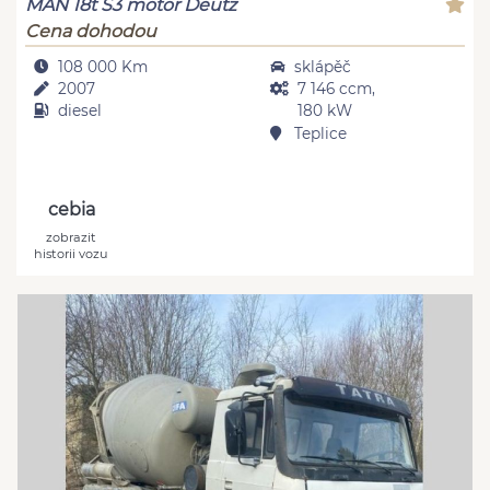
MAN 18t S3 motor Deutz
Cena dohodou
108 000 Km
sklápěč
2007
7 146 ccm,
diesel
180 kW
Teplice
cebia
zobrazit
historii vozu