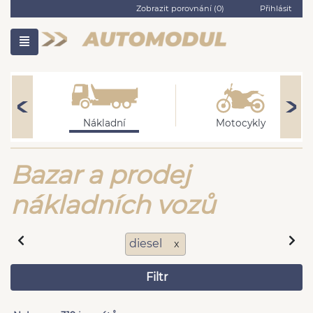
Zobrazit porovnání (
0
)
Přihlásit
Nákladní
Motocykly
Bazar a prodej
nákladních vozů
diesel
x
Filtr