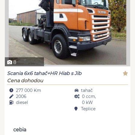
8
Scania 6x6 tahač+HR Hiab s Jib
Cena dohodou
277 000 Km
tahač
2006
0 ccm,
diesel
0 kW
Teplice
cebia