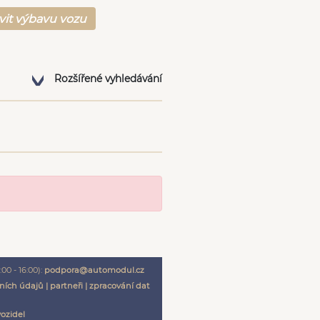
vit výbavu vozu
Rozšířené vyhledávání
00 - 16:00):
podpora@automodul.cz
ních údajů
|
partneři
|
zpracování dat
vozidel