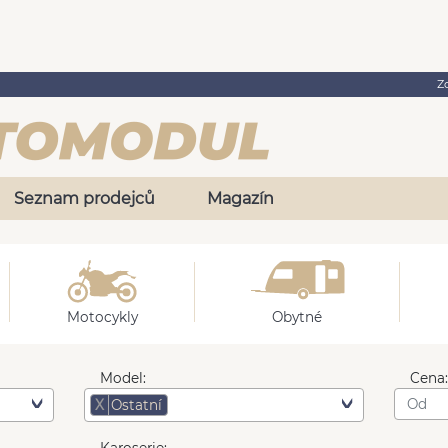
Z
Seznam prodejců
Magazín
Motocykly
Obytné
Model:
Cena
X
Ostatní