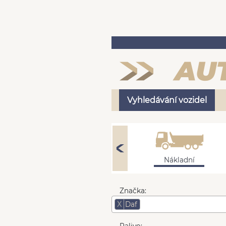
Vyhledávání vozidel
Užitkové
Nákladní
Značka:
X
Daf