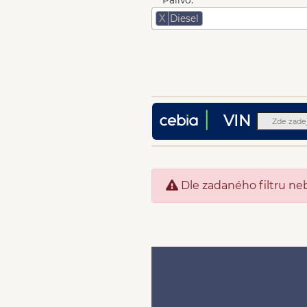
Palivo:
X
Diesel
VIN
Dle zadaného filtru ne