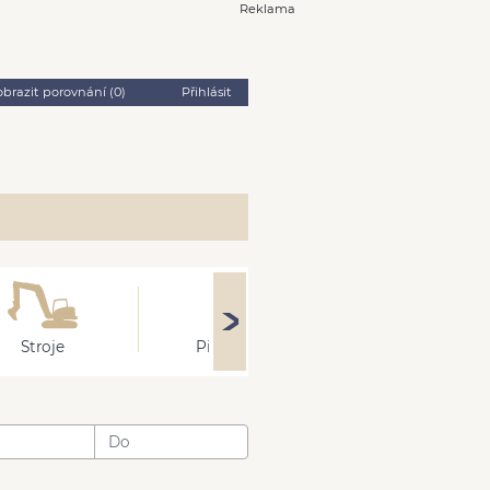
Reklama
obrazit porovnání (
0
)
Přihlásit
Stroje
Přívěsy
Ostatní
: