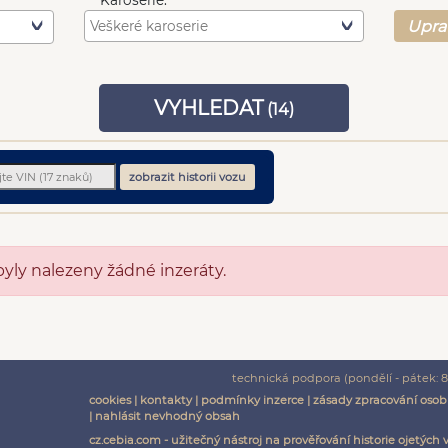
Karoserie:
Upra
VYHLEDAT
(
14
)
zobrazit historii vozu
byly nalezeny žádné inzeráty.
technická podpora (pondělí - pátek: 8:
cookies
|
kontakty
|
podmínky inzerce
|
zásady zpracování osob
|
nahlásit nevhodný obsah
cz.cebia.com - užitečný nástroj na prověřování historie ojetých 