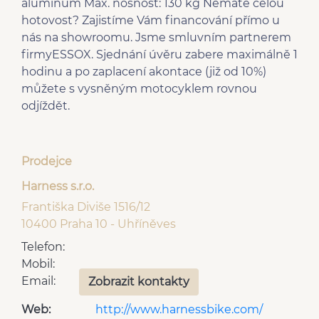
aluminum Max. nosnost: 130 kg Nemáte celou
hotovost? Zajistíme Vám financování přímo u
nás na showroomu. Jsme smluvním partnerem
firmyESSOX. Sjednání úvěru zabere maximálně 1
hodinu a po zaplacení akontace (již od 10%)
můžete s vysněným motocyklem rovnou
odjíždět.
Prodejce
Harness s.r.o.
Františka Diviše 1516/12
10400 Praha 10 - Uhříněves
Telefon:
Mobil:
Email:
Zobrazit kontakty
Web:
http://www.harnessbike.com/