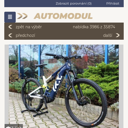
Zobrazit porovnání (
0
)
Přihlásit
zpět na výběr
nabídka 3986 z 35874
předchozí
další