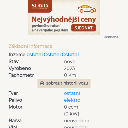
Reklama
Základní informace
Inzerce
ostatní Ostatní Ostatní
Stav
nové
Vyrobeno
2023
Tachometr
0 Km
zobrazit historii vozu
Tvar
ostatní
Palivo
elektro
Motor
0 ccm
(0 kW)
Barva
neuvedeno
VIN
neuveden