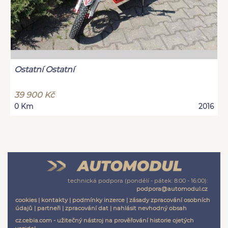
Ostatní Ostatní
39 900 Kč
0 Km
2016
technická podpora (pondělí - pátek: 8:00 - 16:00):
podpora@automodul.cz
cookies
|
kontakty
|
podmínky inzerce
|
zásady zpracování osobních
údajů
|
partneři
|
zpracování dat
|
nahlásit nevhodný obsah
cz.cebia.com - užitečný nástroj na prověřování historie ojetých