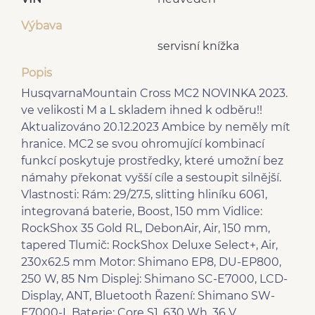
Výbava
servisní knížka
Popis
HusqvarnaMountain Cross MC2 NOVINKA 2023.
ve velikosti M a L skladem ihned k odběru!!
Aktualizováno 20.12.2023 Ambice by neměly mít
hranice. MC2 se svou ohromující kombinací
funkcí poskytuje prostředky, které umožní bez
námahy překonat vyšší cíle a sestoupit silnější.
Vlastnosti: Rám: 29/27.5, slitting hliníku 6061,
integrovaná baterie, Boost, 150 mm Vidlice:
RockShox 35 Gold RL, DebonAir, Air, 150 mm,
tapered Tlumič: RockShox Deluxe Select+, Air,
230x62.5 mm Motor: Shimano EP8, DU-EP800,
250 W, 85 Nm Displej: Shimano SC-E7000, LCD-
Display, ANT, Bluetooth Řazení: Shimano SW-
E7000-L Baterie: Core S1, 630 Wh, 36 V