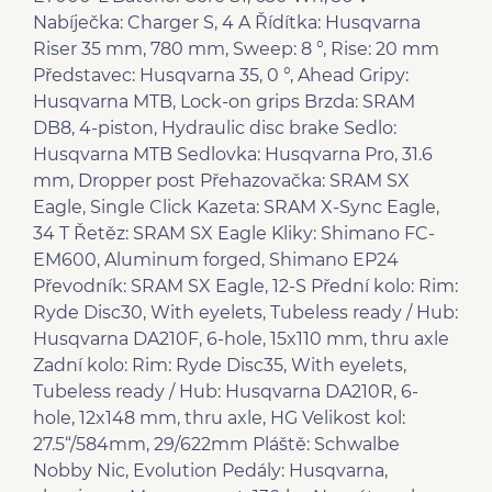
Nabíječka: Charger S, 4 A Řídítka: Husqvarna
Riser 35 mm, 780 mm, Sweep: 8 °, Rise: 20 mm
Představec: Husqvarna 35, 0 °, Ahead Gripy:
Husqvarna MTB, Lock-on grips Brzda: SRAM
DB8, 4-piston, Hydraulic disc brake Sedlo:
Husqvarna MTB Sedlovka: Husqvarna Pro, 31.6
mm, Dropper post Přehazovačka: SRAM SX
Eagle, Single Click Kazeta: SRAM X-Sync Eagle,
34 T Řetěz: SRAM SX Eagle Kliky: Shimano FC-
EM600, Aluminum forged, Shimano EP24
Převodník: SRAM SX Eagle, 12-S Přední kolo: Rim:
Ryde Disc30, With eyelets, Tubeless ready / Hub:
Husqvarna DA210F, 6-hole, 15x110 mm, thru axle
Zadní kolo: Rim: Ryde Disc35, With eyelets,
Tubeless ready / Hub: Husqvarna DA210R, 6-
hole, 12x148 mm, thru axle, HG Velikost kol:
27.5“/584mm, 29/622mm Pláště: Schwalbe
Nobby Nic, Evolution Pedály: Husqvarna,