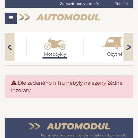
Zobrazit porovnání (
0
)
Přihlásit
ní
Motocykly
Obytné
Dle zadaného filtru nebyly nalezeny žádné
inzeráty.
technická podpora (pondělí - pátek: 8:00 - 16:00):