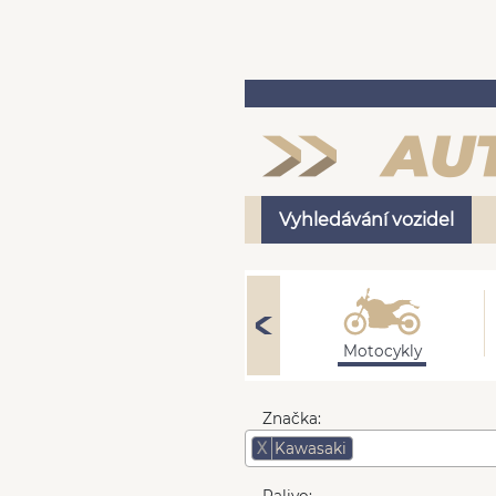
Vyhledávání vozidel
Nákladní
Motocykly
Značka:
X
Kawasaki