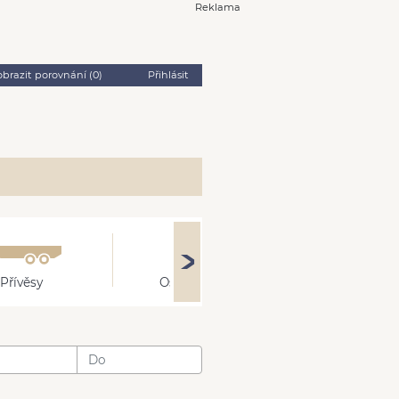
Reklama
obrazit porovnání (
0
)
Přihlásit
Přívěsy
Ostatní
: