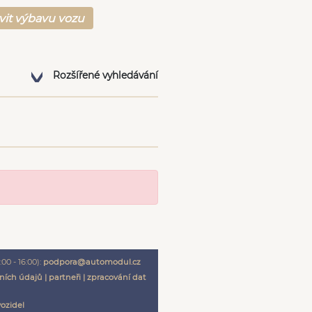
vit výbavu vozu
Rozšířené vyhledávání
00 - 16:00):
podpora@automodul.cz
ních údajů
|
partneři
|
zpracování dat
vozidel