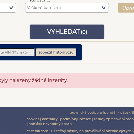
Karoserie:
Upra
VYHLEDAT
(
0
)
zobrazit historii vozu
byly nalezeny žádné inzeráty.
technická podpora (pondělí - pátek: 8:
cookies
|
kontakty
|
podmínky inzerce
|
zásady zpracování osob
|
nahlásit nevhodný obsah
cz.cebia.com - užitečný nástroj na prověřování historie ojetých 