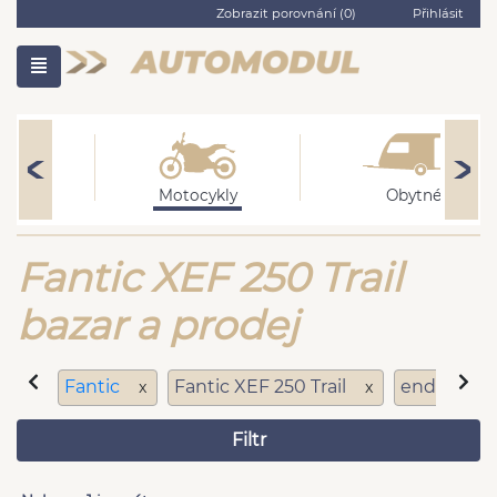
Zobrazit porovnání (
0
)
Přihlásit
ní
Motocykly
Obytné
Fantic XEF 250 Trail
bazar a prodej
Fantic
Fantic XEF 250 Trail
enduro sp
x
x
Filtr