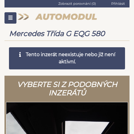
Zobrazit porovnání (
0
)
Přihlásit
Mercedes Třída G EQG 580
Tento inzerát neexistuje nebo již není
aktivní.
VYBERTE SI Z PODOBNÝCH
INZERÁTŮ