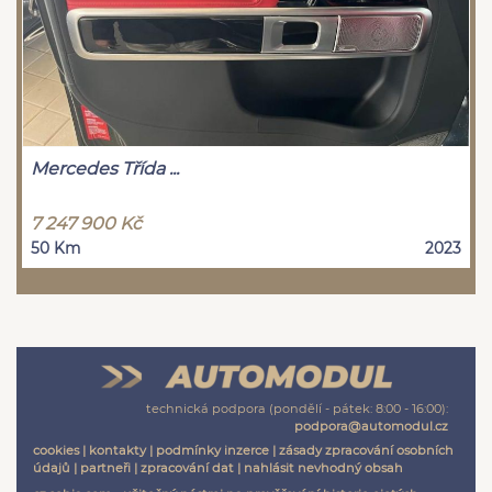
Mercedes Třída ...
7 247 900 Kč
50 Km
2023
technická podpora (pondělí - pátek: 8:00 - 16:00):
podpora@automodul.cz
cookies
|
kontakty
|
podmínky inzerce
|
zásady zpracování osobních
údajů
|
partneři
|
zpracování dat
|
nahlásit nevhodný obsah