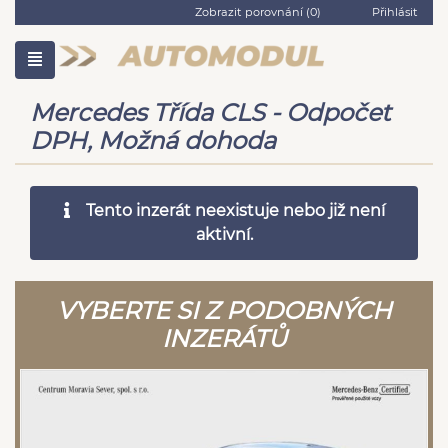
Zobrazit porovnání (
0
)
Přihlásit
Mercedes Třída CLS - Odpočet
DPH, Možná dohoda
Tento inzerát neexistuje nebo již není
aktivní.
VYBERTE SI Z PODOBNÝCH
INZERÁTŮ