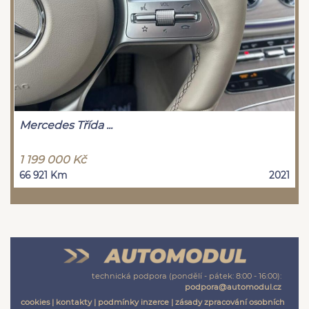
Mercedes Třída ...
1 199 000 Kč
66 921 Km
2021
technická podpora (pondělí - pátek: 8:00 - 16:00):
podpora@automodul.cz
cookies
|
kontakty
|
podmínky inzerce
|
zásady zpracování osobních