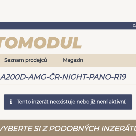
Z
Seznam prodejců
Magazín
 A A200D-AMG-ČR-NIGHT-PANO-R19
Tento inzerát neexistuje nebo již není aktivní.
VYBERTE SI Z PODOBNÝCH INZERÁT