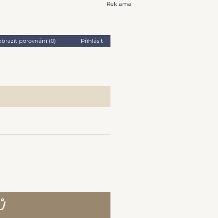
Reklama
obrazit porovnání (
0
)
Přihlásit
Ů