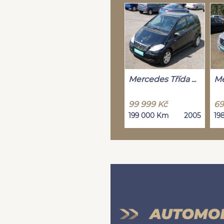
Mercedes Třída ...
Me
99 999 Kč
69
199 000 Km
2005
19