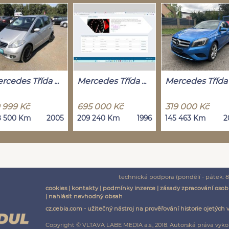
rcedes Třída ...
Mercedes Třída ...
Mercedes Třída .
 999 Kč
695 000 Kč
319 000 Kč
8 500 Km
2005
209 240 Km
1996
145 463 Km
2
technická podpora (pondělí - pátek: 8:
cookies
|
kontakty
|
podmínky inzerce
|
zásady zpracování osob
|
nahlásit nevhodný obsah
cz.cebia.com - užitečný nástroj na prověřování historie ojetých 
Copyright © VLTAVA LABE MEDIA a.s., 2018. Autorská práva vyko