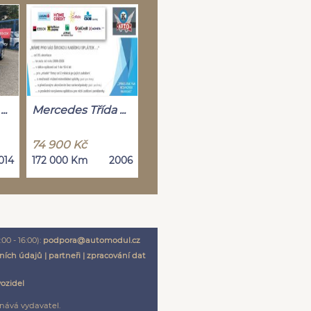
..
Mercedes Třída ...
74 900 Kč
014
172 000 Km
2006
00 - 16:00):
podpora@automodul.cz
ních údajů
|
partneři
|
zpracování dat
vozidel
nává vydavatel.