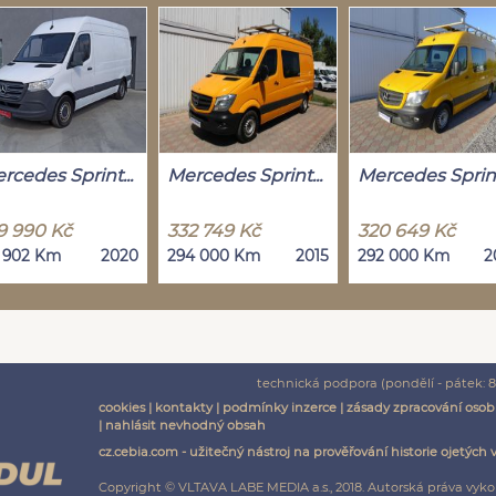
rcedes Sprint...
Mercedes Sprint...
Mercedes Sprint.
9 990 Kč
332 749 Kč
320 649 Kč
1 902 Km
2020
294 000 Km
2015
292 000 Km
2
technická podpora (pondělí - pátek: 8:
cookies
|
kontakty
|
podmínky inzerce
|
zásady zpracování osob
|
nahlásit nevhodný obsah
cz.cebia.com - užitečný nástroj na prověřování historie ojetých 
Copyright © VLTAVA LABE MEDIA a.s., 2018. Autorská práva vyko