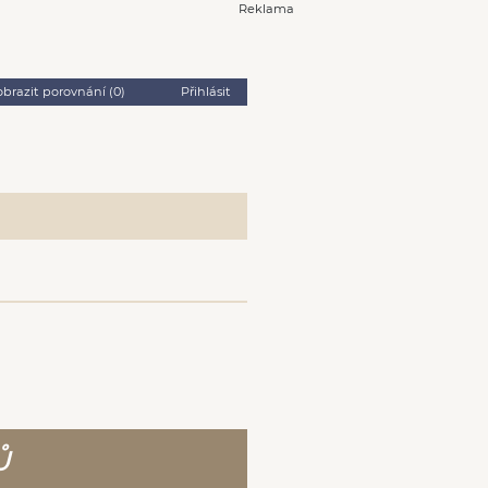
Reklama
obrazit porovnání (
0
)
Přihlásit
Ů