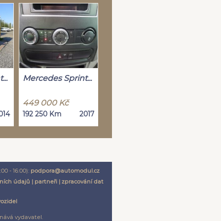
..
Mercedes Sprint...
449 000 Kč
014
192 250 Km
2017
00 - 16:00):
podpora@automodul.cz
ních údajů
|
partneři
|
zpracování dat
vozidel
nává vydavatel.