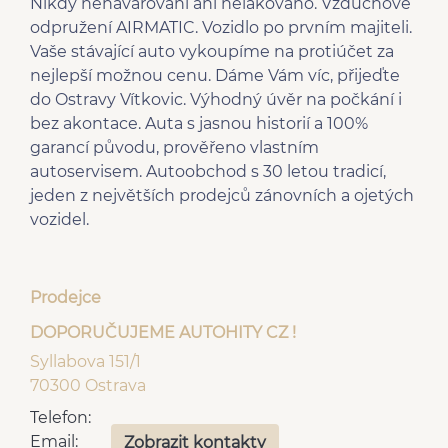
Nikdy nehavarování ani nelakováno. Vzduchové
nastavitelný volant
dělená zadní sedadla
odpružení AIRMATIC. Vozidlo po prvním majiteli.
vyhřívaná zrcátka
tónovaná skla
Vaše stávající auto vykoupíme na protiúčet za
deaktivace airbagu
výškově nastavitelné
nejlepší možnou cenu. Dáme Vám víc, přijeďte
spolujezdce
sedadlo řidiče
do Ostravy Vítkovic. Výhodný úvěr na počkání i
regulace tuhosti
zadní stěrač
bez akontace. Auta s jasnou historií a 100%
podvozku
garancí původu, prověřeno vlastním
senzor tlaku v
pérování vzduch
autoservisem. Autoobchod s 30 letou tradicí,
pneumatikách
jeden z největších prodejců zánovních a ojetých
panoramatická střecha
čtyřzónová klimatizace
vozidel.
el. sklopná zrcátka
bluetooth
centrál dálkový
Zadní světla LED
klimatizovaná přihrádka
el. přední okna
el. víko zavazadlového
Prodejce
senzor světel
prostoru
DOPORUČUJEME AUTOHITY CZ !
aut. zabrždění v kopci
střešní šíbr el.
Syllabova 151/1
vyhřívaný volant
sedadla s funkcí masáže
70300 Ostrava
Adaptivní tempomat
- přední
Hands free
Telefon:
Zadní loketní opěrka
bezklíčové odemykání
Email:
7x airbag
Zobrazit kontakty