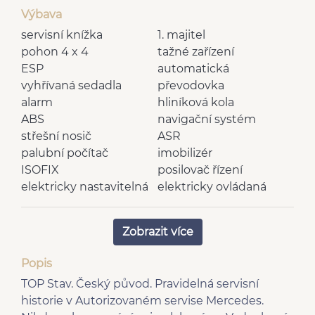
Výbava
servisní knížka
1. majitel
pohon 4 x 4
tažné zařízení
ESP
automatická
vyhřívaná sedadla
převodovka
alarm
hliníková kola
ABS
navigační systém
střešní nosič
ASR
palubní počítač
imobilizér
ISOFIX
posilovač řízení
elektricky nastavitelná
elektricky ovládaná
sedadla
okna
výškově nastavitelná
elektricky nastavitelná
Zobrazit více
sedadla
zrcátka
vnější teploměr
denní svícení
Popis
multifunkční volant
senzor stěračů
TOP Stav. Český původ. Pravidelná servisní
dřevěné obložení
regulace výšky
historie v Autorizovaném servise Mercedes.
palubní desky
podvozku