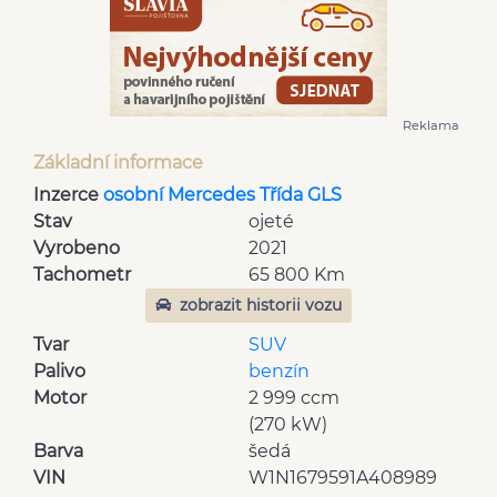
Reklama
Základní informace
Inzerce
osobní Mercedes Třída GLS
Stav
ojeté
Vyrobeno
2021
Tachometr
65 800 Km
zobrazit historii vozu
Tvar
SUV
Palivo
benzín
Motor
2 999 ccm
(270 kW)
Barva
šedá
VIN
W1N1679591A408989