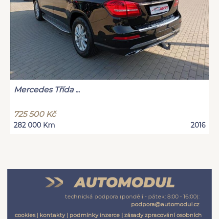
Mercedes Třída ...
725 500 Kč
282 000 Km
2016
technická podpora (pondělí - pátek: 8:00 - 16:00):
podpora@automodul.cz
cookies
|
kontakty
|
podmínky inzerce
|
zásady zpracování osobních