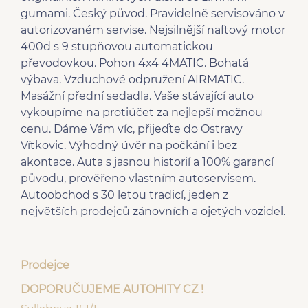
podvozku
gumami. Český původ. Pravidelně servisováno v
dělená zadní sedadla
dřevěné obložení
autorizovaném servise. Nejsilnější naftový motor
nastavitelný volant
palubní desky
400d s 9 stupňovou automatickou
vyhřívaná zrcátka
tónovaná skla
převodovkou. Pohon 4x4 4MATIC. Bohatá
deaktivace airbagu
výškově nastavitelné
výbava. Vzduchové odpružení AIRMATIC.
spolujezdce
sedadlo řidiče
Masážní přední sedadla. Vaše stávající auto
regulace tuhosti
zadní stěrač
vykoupíme na protiúčet za nejlepší možnou
podvozku
cenu. Dáme Vám víc, přijeďte do Ostravy
senzor tlaku v
pérování vzduch
Vítkovic. Výhodný úvěr na počkání i bez
pneumatikách
akontace. Auta s jasnou historií a 100% garancí
bluetooth
čtyřzónová klimatizace
původu, prověřeno vlastním autoservisem.
Zadní světla LED
el. sklopná zrcátka
Autoobchod s 30 letou tradicí, jeden z
el. přední okna
centrál dálkový
největších prodejců zánovních a ojetých vozidel.
el. víko zavazadlového
senzor světel
prostoru
sedadla s funkcí masáže
aut. zabrždění v kopci
- přední
Prodejce
Adaptivní tempomat
vyhřívaný volant
DOPORUČUJEME AUTOHITY CZ !
Hands free
Zadní loketní opěrka