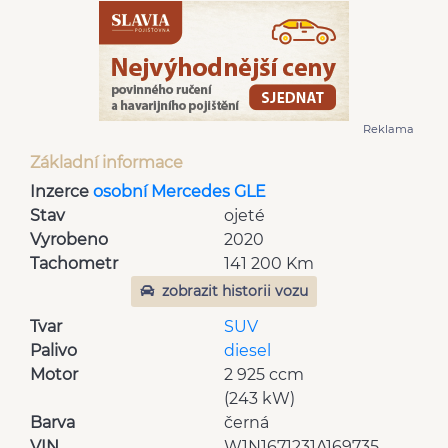
Reklama
Základní informace
Inzerce
osobní Mercedes GLE
Stav
ojeté
Vyrobeno
2020
Tachometr
141 200 Km
zobrazit historii vozu
Tvar
SUV
Palivo
diesel
Motor
2 925 ccm
(243 kW)
Barva
černá
VIN
W1N1671231A169735