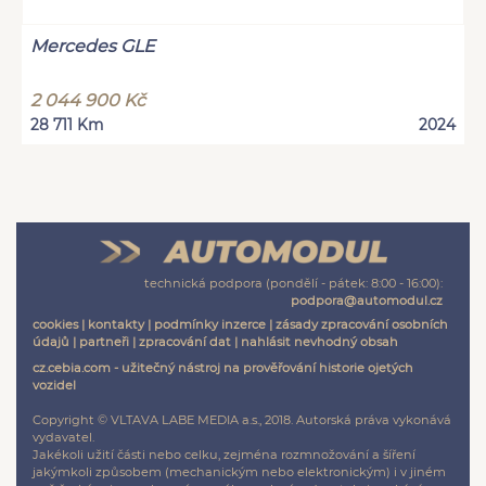
Mercedes GLE
2 044 900 Kč
28 711 Km
2024
technická podpora (pondělí - pátek: 8:00 - 16:00):
podpora@automodul.cz
cookies
|
kontakty
|
podmínky inzerce
|
zásady zpracování osobních
údajů
|
partneři
|
zpracování dat
|
nahlásit nevhodný obsah
cz.cebia.com - užitečný nástroj na prověřování historie ojetých
vozidel
Copyright © VLTAVA LABE MEDIA a.s., 2018. Autorská práva vykonává
vydavatel.
Jakékoli užití části nebo celku, zejména rozmnožování a šíření
jakýmkoli způsobem (mechanickým nebo elektronickým) i v jiném