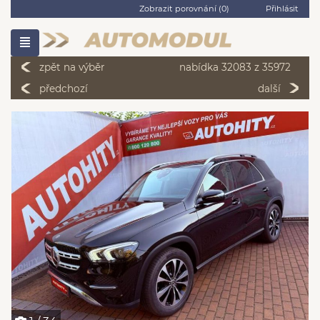
Zobrazit porovnání (
0
)
Přihlásit
zpět na výběr
nabídka 32083 z 35972
předchozí
další