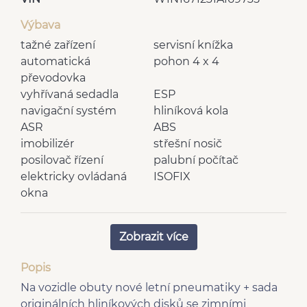
Výbava
tažné zařízení
servisní knížka
automatická
pohon 4 x 4
převodovka
vyhřívaná sedadla
ESP
navigační systém
hliníková kola
ASR
ABS
imobilizér
střešní nosič
posilovač řízení
palubní počítač
elektricky ovládaná
ISOFIX
okna
elektricky nastavitelná
elektricky nastavitelná
zrcátka
sedadla
Zobrazit více
denní svícení
výškově nastavitelná
vnější teploměr
sedadla
Popis
head-up display
senzor stěračů
Na vozidle obuty nové letní pneumatiky + sada
regulace výšky
multifunkční volant
originálních hliníkových disků se zimními