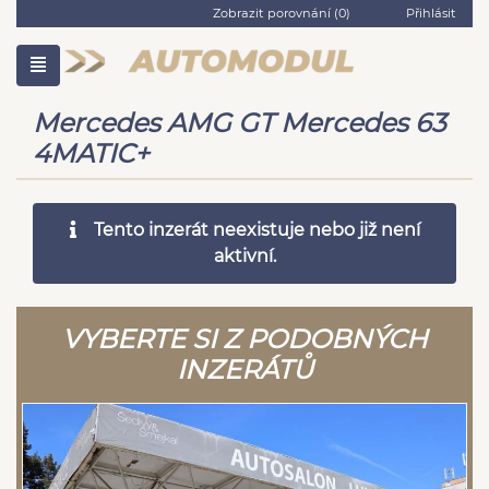
Zobrazit porovnání (
0
)
Přihlásit
Mercedes AMG GT Mercedes 63
4MATIC+
Tento inzerát neexistuje nebo již není
aktivní.
VYBERTE SI Z PODOBNÝCH
INZERÁTŮ