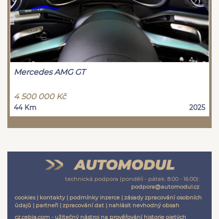
Mercedes AMG GT
4 500 000 Kč
44 Km
2025
technická podpora (pondělí - pátek: 8:00 - 16:00):
podpora@automodul.cz
cookies
|
kontakty
|
podmínky inzerce
|
zásady zpracování osobních
údajů
|
partneři
|
zpracování dat
|
nahlásit nevhodný obsah
cz.cebia.com - užitečný nástroj na prověřování historie ojetých