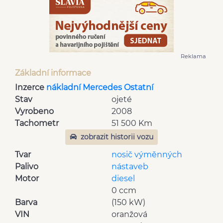
Reklama
Základní informace
Inzerce
nákladní Mercedes Ostatní
Stav
ojeté
Vyrobeno
2008
Tachometr
51 500 Km
zobrazit historii vozu
Tvar
nosič výměnných
Palivo
nástaveb
Motor
diesel
0 ccm
Barva
(150 kW)
VIN
oranžová