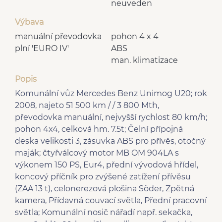
neuveden
Výbava
manuální převodovka
pohon 4 x 4
plní 'EURO IV'
ABS
man. klimatizace
Popis
Komunální vůz Mercedes Benz Unimog U20; rok
2008, najeto 51 500 km / / 3 800 Mth,
převodovka manuální, nejvyšší rychlost 80 km/h;
pohon 4x4, celková hm. 7.5t; Čelní přípojná
deska velikosti 3, zásuvka ABS pro přívěs, otočný
maják; čtyřválcový motor MB OM 904LA s
výkonem 150 PS, Eur4, přední vývodová hřídel,
koncový příčník pro zvýšené zatížení přívěsu
(ZAA 13 t), celonerezová plošina Söder, Zpětná
kamera, Přídavná couvací světla, Přední pracovní
světla; Komunální nosič nářadí např. sekačka,