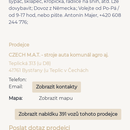
sypač, sklápěč, kropička, radlice na sníh, atd. Lze
dovybavit; Dovoz z Německa.; Volejte od Po-Pá /
od 9-17 hod, nebo pište. Antonín Majer, +420 608
244 776;
Prodejce
CZECH M.A.T. - stroje auta komunál agro aj.
Teplická 313 (u D8)
41761 Bystřany (u Teplic v Čechách
Telefon:
Email:
Zobrazit kontakty
Mapa:
Zobrazit mapu
Zobrazit nabídku 391 vozů tohoto prodejce
Poslat dotaz prodejci