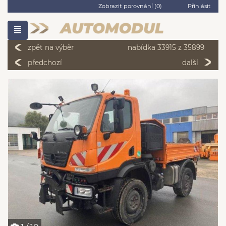
Zobrazit porovnání (
0
)
Přihlásit
zpět na výběr
nabídka 33915 z 35899
předchozí
další