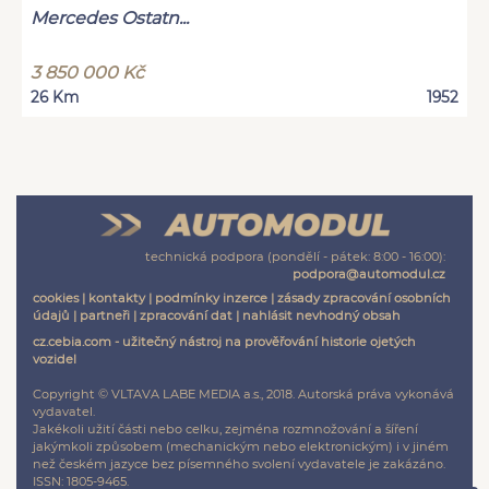
Mercedes Ostatn...
3 850 000 Kč
26 Km
1952
technická podpora (pondělí - pátek: 8:00 - 16:00):
podpora@automodul.cz
cookies
|
kontakty
|
podmínky inzerce
|
zásady zpracování osobních
údajů
|
partneři
|
zpracování dat
|
nahlásit nevhodný obsah
cz.cebia.com - užitečný nástroj na prověřování historie ojetých
vozidel
Copyright © VLTAVA LABE MEDIA a.s., 2018. Autorská práva vykonává
vydavatel.
Jakékoli užití části nebo celku, zejména rozmnožování a šíření
jakýmkoli způsobem (mechanickým nebo elektronickým) i v jiném
než českém jazyce bez písemného svolení vydavatele je zakázáno.
ISSN: 1805-9465.