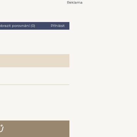
Reklama
obrazit porovnání (
0
)
Přihlásit
Ů