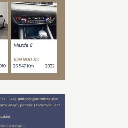
Mazda 6
629 900 Kč
010
26 547 Km
2022
00 - 16:00):
podpora@automodul.cz
ních údajů
|
partneři
|
zpracování dat
vozidel
nává vydavatel.