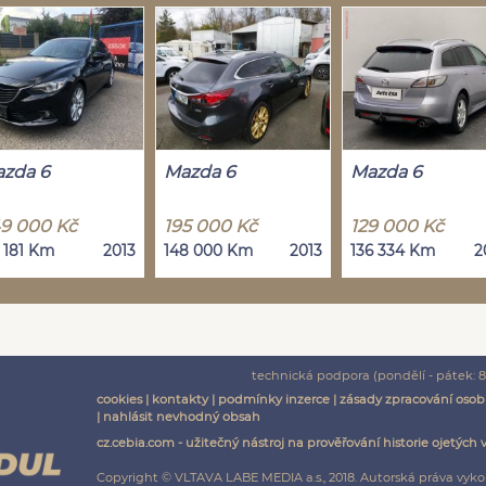
zda 6
Mazda 6
Mazda 6
9 000 Kč
195 000 Kč
129 000 Kč
0 181 Km
2013
148 000 Km
2013
136 334 Km
2
technická podpora (pondělí - pátek: 8:
cookies
|
kontakty
|
podmínky inzerce
|
zásady zpracování osob
|
nahlásit nevhodný obsah
cz.cebia.com - užitečný nástroj na prověřování historie ojetých 
Copyright © VLTAVA LABE MEDIA a.s., 2018. Autorská práva vyko