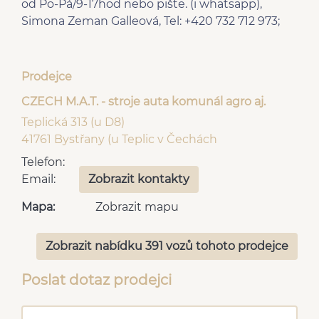
od Po-Pá/9-17hod nebo pište. (i whatsapp),
Simona Zeman Galleová, Tel: +420 732 712 973;
Prodejce
CZECH M.A.T. - stroje auta komunál agro aj.
Teplická 313 (u D8)
41761 Bystřany (u Teplic v Čechách
Telefon:
Email:
Zobrazit kontakty
Mapa:
Zobrazit mapu
Zobrazit nabídku 391 vozů tohoto prodejce
Poslat dotaz prodejci