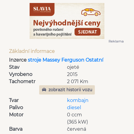
Reklama
Základní informace
Inzerce
stroje Massey Ferguson Ostatní
Stav
ojeté
Vyrobeno
2015
Tachometr
2 071 Km
zobrazit historii vozu
Tvar
kombajn
Palivo
diesel
Motor
0 ccm
(365 kW)
Barva
červená