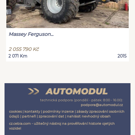
Massey Ferguson...
2 055 790 Kč
2 071 Km
2015
technická podpora (pondělí - pátek: 8:00 - 16:00):
podpora@automodul.cz
cookies
|
kontakty
|
podmínky inzerce
|
zásady zpracování osobních
údajů
|
partneři
|
zpracování dat
|
nahlásit nevhodný obsah
cz.cebia.com - užitečný nástroj na prověřování historie ojetých
vozidel