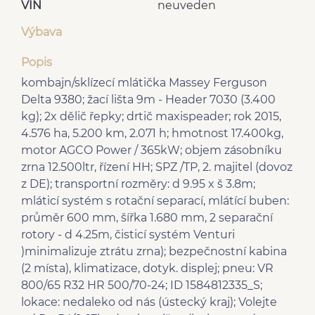
VIN
neuveden
Výbava
Popis
kombajn/sklízecí mlátička Massey Ferguson
Delta 9380; žací lišta 9m - Header 7030 (3.400
kg); 2x dělič řepky; drtič maxispeader; rok 2015,
4.576 ha, 5.200 km, 2.071 h; hmotnost 17.400kg,
motor AGCO Power / 365kW; objem zásobníku
zrna 12.500ltr, řízení HH; SPZ /TP, 2. majitel (dovoz
z DE); transportní rozměry: d 9.95 x š 3.8m;
mláticí systém s rotační separací, mlátící buben:
průměr 600 mm, šířka 1.680 mm, 2 separační
rotory - d 4.25m, čisticí systém Venturi
)minimalizuje ztrátu zrna); bezpečnostní kabina
(2 místa), klimatizace, dotyk. displej; pneu: VR
800/65 R32 HR 500/70-24; ID 1584812335_S;
lokace: nedaleko od nás (ústecký kraj); Volejte