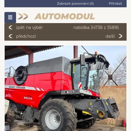
Zobrazit porovnání (
0
)
Přihlásit
zpět na výběr
nabídka 34738 z 35895
předchozí
další