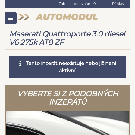
Zobrazit porovnání (
0
)
Přihlásit
Maserati Quattroporte 3.0 diesel
V6 275k AT8 ZF
Tento inzerát neexistuje nebo již není
aktivní.
VYBERTE SI Z PODOBNÝCH
INZERÁTŮ