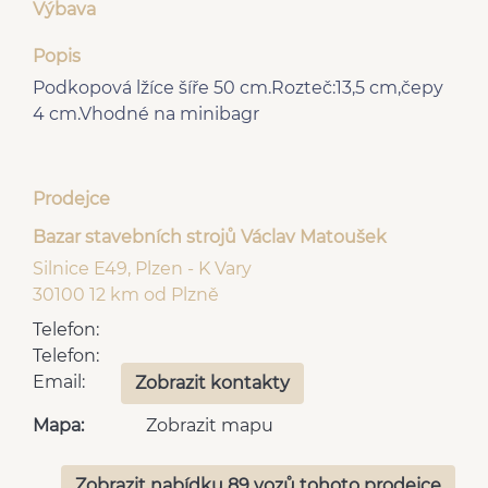
Výbava
Popis
Podkopová lžíce šíře 50 cm.Rozteč:13,5 cm,čepy
4 cm.Vhodné na minibagr
Prodejce
Bazar stavebních strojů Václav Matoušek
Silnice E49, Plzen - K Vary
30100 12 km od Plzně
Telefon:
Telefon:
Email:
Zobrazit kontakty
Mapa:
Zobrazit mapu
Zobrazit nabídku 89 vozů tohoto prodejce