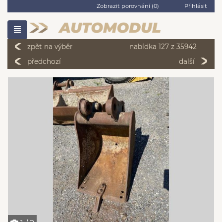
Zobrazit porovnání (
0
)
Přihlásit
zpět na výběr
nabídka 127 z 35942
předchozí
další