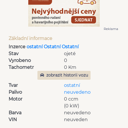
Reklama
Základní informace
Inzerce
ostatní Ostatní Ostatní
Stav
ojeté
Vyrobeno
0
Tachometr
0 Km
zobrazit historii vozu
Tvar
ostatní
Palivo
neuvedeno
Motor
0 ccm
(0 kW)
Barva
neuvedeno
VIN
neuveden