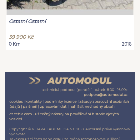
Ostatní Ostatní
39 900 Kč
0 Km
2016
technická podpora (pondělí - pátek: 8:00 - 16:00):
podpora@automodul.cz
cookies
|
kontakty
|
podmínky inzerce
|
zásady zpracování osobních
údajů
|
partneři
|
zpracování dat
|
nahlásit nevhodný obsah
cz.cebia.com - užitečný nástroj na prověřování historie ojetých
vozidel
Copyright © VLTAVA LABE MEDIA a.s., 2018. Autorská práva vykonává
vydavatel.
Jakékoli užití části nebo celku, zejména rozmnožování a šíření