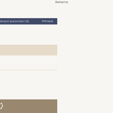
Reklama
obrazit porovnání (
0
)
Přihlásit
Ů