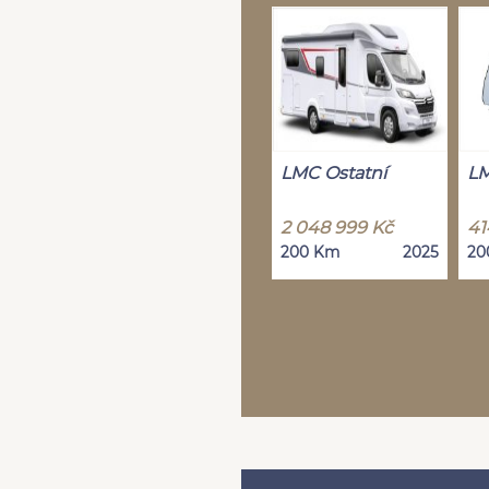
LMC Ostatní
LM
2 048 999 Kč
41
200 Km
2025
20