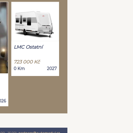
LMC Ostatní
723 000 Kč
0 Km
2027
026
00 - 16:00):
podpora@automodul.cz