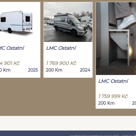
C Ostatní
LMC Ostatní
4 901 Kč
1 769 900 Kč
0 Km
2025
200 Km
2024
LMC Ostatní
1 759 999 Kč
200 Km
2
technická podpora (pondělí - pátek: 8: