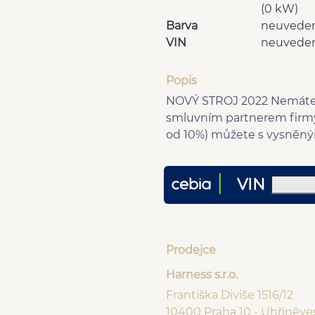
(0 kW)
Barva
neuvede
VIN
neuvede
Popis
NOVÝ STROJ 2022 Nemáte c
smluvním partnerem firmyE
od 10%) můžete s vysněný
VIN
Prodejce
Harness s.r.o.
Františka Diviše 1516/12
10400 Praha 10 - Uhříněve