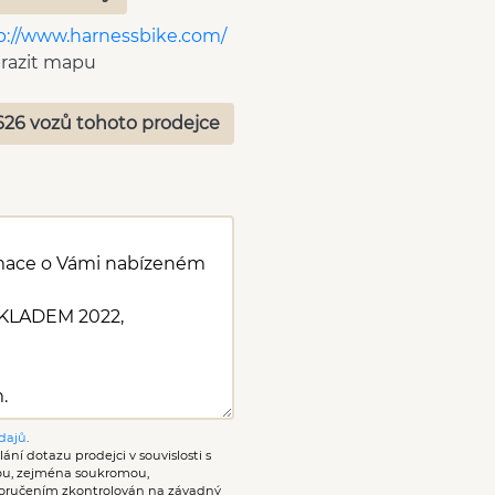
p://www.harnessbike.com/
razit mapu
626 vozů tohoto prodejce
dajů
.
ání dotazu prodejci v souvislosti s
nou, zejména soukromou,
oručením zkontrolován na závadný