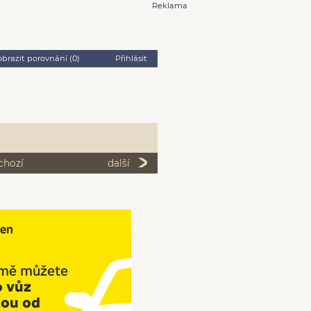
Reklama
obrazit porovnání (
0
)
Přihlásit
chozí
další