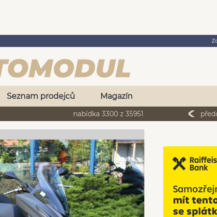
Z
Seznam prodejců
Magazín
nabídka 3300 z 35951
před