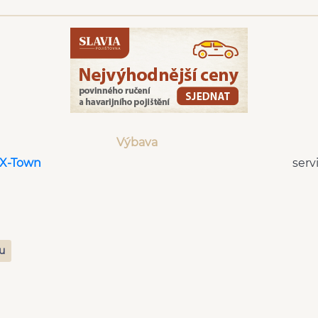
Výbava
 X-Town
serv
zu