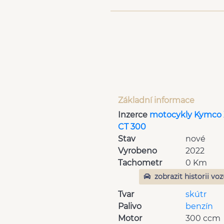
Základní informace
Inzerce
motocykly Kymco
CT 300
Stav
nové
Vyrobeno
2022
Tachometr
0 Km
zobrazit historii vo
Tvar
skútr
Palivo
benzín
Motor
300 ccm