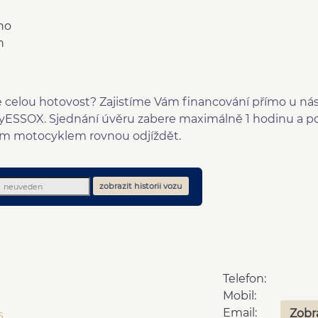
no
n
elou hotovost? Zajistíme Vám financování přímo u n
SSOX. Sjednání úvěru zabere maximálně 1 hodinu a po 
m motocyklem rovnou odjíždět.
zobrazit historii vozu
Telefon:
Mobil:
Email:
Zobr
s