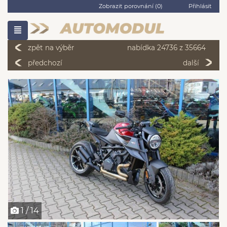
Zobrazit porovnání (
0
)
Přihlásit
zpět na výběr
nabídka 24736 z 35664
předchozí
další
1 / 14