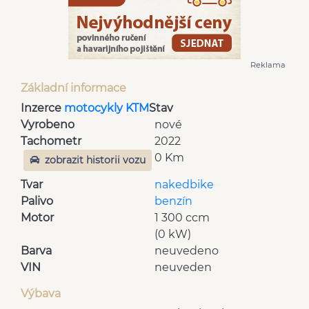
Reklama
Základní informace
Inzerce
motocykly KTM
Stav
Vyrobeno
nové
Tachometr
2022
0 Km
zobrazit historii vozu
Tvar
nakedbike
Palivo
benzín
Motor
1 300 ccm
(0 kW)
Barva
neuvedeno
VIN
neuveden
Výbava