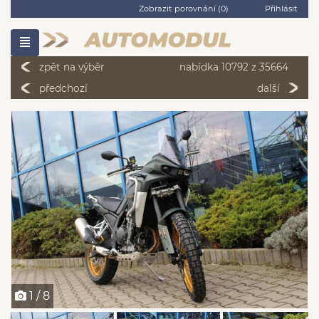
Zobrazit porovnání (
0
)
Přihlásit
zpět na výběr
nabídka 10792 z 35664
předchozí
další
1 / 8