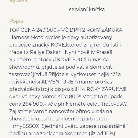
Výbava
servisní knížka
Popis
TOP CENA 249 900,– VČ DPH 2 ROKY ZÁRUKA
Harness Motorcycles je nový autorizovaný
prodejce značky KOVE,kterou znají enduristi i
třeba i z Rallye Dakar… Nyní nově iv Praze!!
Skladem motocykl KOVE 800 X u nás na
showroomu, přijdte se podívat a domluvit
testovací jízdu!! Přijdte si vyzkoušet nejlehčí a
nejvýkonější ADVENTURE!! máme pro vás
předváděcí stroj k dispozici! !! 4 ROKY ZÁRUKA!!!
dvouválcový Motor KTM 800!! V tomto případě
cena 264 900,– vč dph Nemáte celou hotovost?
Zajistíme Vám financování přímo u nás na
showroomu. Jsme smluvním partnerem
firmyESSOX. Sjednání úvěru zabere maximálně 1
hodinu a po zaplacení akontace (již od 10%)