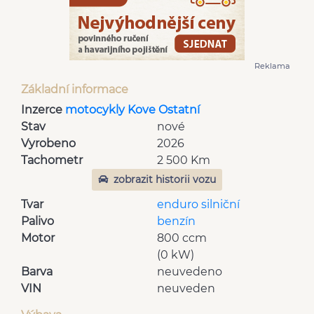
Reklama
Základní informace
Inzerce
motocykly Kove Ostatní
Stav
nové
Vyrobeno
2026
Tachometr
2 500 Km
zobrazit historii vozu
Tvar
enduro silniční
Palivo
benzín
Motor
800 ccm
(0 kW)
Barva
neuvedeno
VIN
neuveden