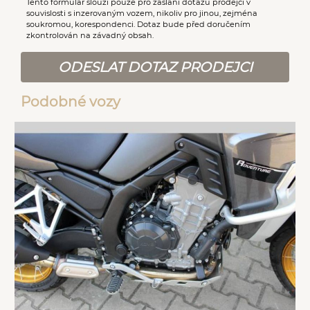
Tento formulář slouží pouze pro zaslání dotazu prodejci v
souvislosti s inzerovaným vozem, nikoliv pro jinou, zejména
soukromou, korespondenci. Dotaz bude před doručením
zkontrolován na závadný obsah.
ODESLAT DOTAZ PRODEJCI
Podobné vozy